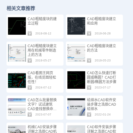
相关文章推荐
CAD粗糙度块的建
CAD粗糙度块建立
立过程
和应用
2019-08-12
2019-06-28
CAD粗糙度块建立
CAD粗糙度块建立
用在机械零件制造
的方法
上的方法
2019-05-27
2019-05-23
CAD看图王网页
CAD怎么快速打断
版，在线览图轻松
圆或椭圆？CAD打
任性！
断圆/椭圆方法步骤
2024-07-12
2023-07-17
CAD怎么批量替换
给排水CAD软件安
文字？试试建筑
装步骤之浩辰CAD
CAD查找替换命
给排水
令！
2023-07-07
2022-01-24
机械CAD安装步骤
CAD软件安装步骤
详解之浩辰CAD机
详解之浩辰CAD软