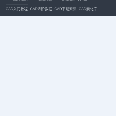
CAD入门教程
CAD进阶教程
CAD下载安装
CAD素材库
CAD制图
CAD软件下载
CAD正版
免费CAD
下载CAD
国产
CAD
建筑CAD
CAD设计
CAD教程
CAD安装
CAD是什么
CAD制图软件
CAD制图初学入门
CAD下载安装
CAD图纸下载
CAD注册
CAD官网
CAD绘图
dwg
dwg格式
关注我们
扫码关注公众号
每月领专属优惠
Copyright © 1992-
2026
苏州浩辰软件股份有限公司 版权所有
苏ICP备
12077906号-1
增值电信业务经营许可证：
苏B2-20210241
苏公网安备
32059002004222号
·
·
|
法律声明
隐私政策
数据安全与个人信息保护承诺
CAD
CAD软件