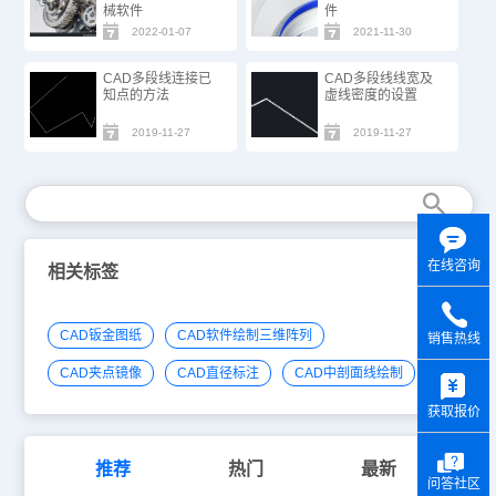
械软件
件
2022-01-07
2021-11-30
CAD多段线连接已
CAD多段线线宽及
知点的方法
虚线密度的设置
2019-11-27
2019-11-27
在线咨询
相关标签
CAD钣金图纸
CAD软件绘制三维阵列
销售热线
y
CAD夹点镜像
CAD直径标注
CAD中剖面线绘制
获取报价
推荐
热门
最新
问答社区