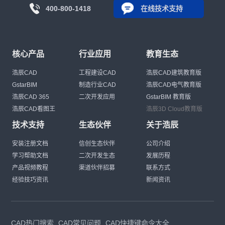
400-800-1418
在线技术支持
核心产品
行业应用
教育生态
浩辰CAD
工程建设CAD
浩辰CAD建筑教育版
GstarBIM
制造行业CAD
浩辰CAD电气教育版
浩辰CAD 365
二次开发应用
GstarBIM 教育版
浩辰CAD看图王
浩辰3D Cloud教育版
技术支持
生态伙伴
关于浩辰
安装注册文档
信创生态伙伴
公司介绍
学习帮助文档
二次开发生态
发展历程
产品视频教程
渠道伙伴招募
联系方式
经验技巧资讯
新闻资讯
CAD热门搜索
CAD常见问题
CAD快捷键命令大全