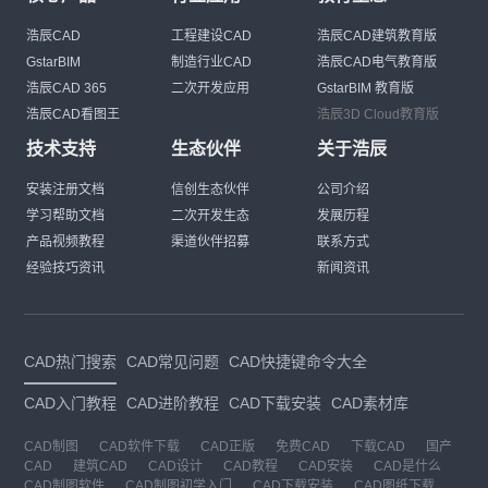
浩辰CAD
工程建设CAD
浩辰CAD建筑教育版
GstarBIM
制造行业CAD
浩辰CAD电气教育版
浩辰CAD 365
二次开发应用
GstarBIM 教育版
浩辰CAD看图王
浩辰3D Cloud教育版
技术支持
生态伙伴
关于浩辰
安装注册文档
信创生态伙伴
公司介绍
学习帮助文档
二次开发生态
发展历程
产品视频教程
渠道伙伴招募
联系方式
经验技巧资讯
新闻资讯
CAD热门搜索
CAD常见问题
CAD快捷键命令大全
CAD入门教程
CAD进阶教程
CAD下载安装
CAD素材库
CAD制图
CAD软件下载
CAD正版
免费CAD
下载CAD
国产
CAD
建筑CAD
CAD设计
CAD教程
CAD安装
CAD是什么
CAD制图软件
CAD制图初学入门
CAD下载安装
CAD图纸下载