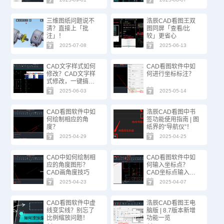
三维图纸问题说不
浩辰CAD看图王双
清？直接上「批
图同屏「查看/比
注」！
较」更省心
2025-07-08
2025-06-13
CAD文字样式如何
CAD看图软件中如
修改？CAD文字样
何进行坐标标注？
式修改，一键搞
定！
2025-06-03
2025-05-14
CAD看图软件中如
浩辰CAD看图中书
何绘制相应的角
签功能使用指南 | 图
度？
纸界的“导航仪”！
2025-04-29
2025-04-25
CAD中如何绘制相
CAD看图软件中如
应的角度图形？
何输入坐标点？
CAD画角度技巧
CAD坐标点输入技
巧
2025-04-23
2025-04-07
CAD看图软件中虚
浩辰CAD看图王电
线变实线？别忘了
脑版 | 8.7版本新增
比例缩放问题！
功能一览