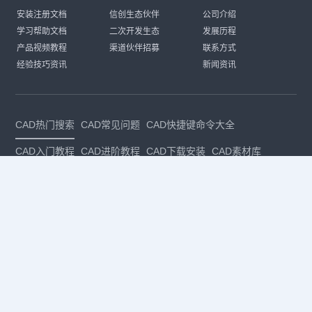
安装注册文档
信创生态伙伴
公司介绍
学习帮助文档
二次开发生态
发展历程
产品视频教程
渠道伙伴招募
联系方式
经验技巧资讯
新闻资讯
CAD热门搜索
CAD常见问题
CAD快捷键命令大全
CAD入门教程
CAD进阶教程
CAD下载安装
CAD素材库
CAD制图
CAD软件下载
CAD正版
免费CAD
下载CAD
国产
CAD
建筑CAD
CAD设计
CAD教程
CAD安装
CAD是什么
CAD制图软件
CAD制图初学入门
CAD下载安装
CAD图纸下载
CAD注册
CAD官网
CAD绘图
dwg
dwg格式
关注我们
扫码关注公众号
每月领专属优惠