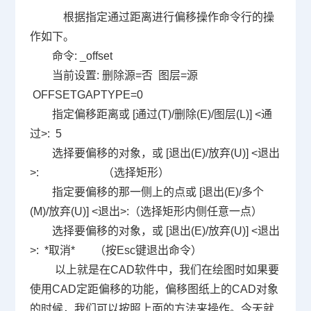
根据指定通过距离进行偏移操作命令行的操
作如下。
命令
: _offset
当前设置
:
删除源
=
否
图层
=
源
OFFSETGAPTYPE=0
指定偏移距离或
[
通过
(T)/
删除
(E)/
图层
(L)] <
通
过
>: 5
选择要偏移的对象，或
[
退出
(E)/
放弃
(U)] <
退出
>:
（选择矩形）
指定要偏移的那一侧上的点或
[
退出
(E)/
多个
(M)/
放弃
(U)] <
退出
>:
（选择矩形内侧任意一点）
选择要偏移的对象，或
[
退出
(E)/
放弃
(U)] <
退出
>: *
取消
*
（按
Esc
键退出命令）
以上就是在
CAD
软件中，我们在绘图时如果要
使用
CAD
定距偏移的功能，偏移图纸上的
CAD
对象
的时候，我们可以按照上面的方法来操作。今天就