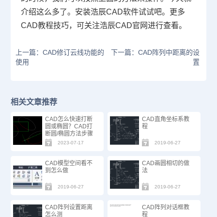
介绍这么多了。安装浩辰
CAD
软件试试吧。更多
CAD
教程技巧，可关注浩辰
CAD
官网进行查看。
上一篇：CAD修订云线功能的
下一篇：CAD阵列中距离的设
使用
置
相关文章推荐
CAD怎么快速打断
CAD直角坐标系教
圆或椭圆？CAD打
程
断圆/椭圆方法步骤
2023-07-17
2019-06-27
CAD模型空间看不
CAD画圆相切的做
到怎么做
法
2019-06-27
2019-06-27
CAD阵列设置距离
CAD阵列对话框教
怎么测
程