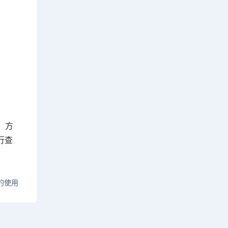
，方
行查
的使用