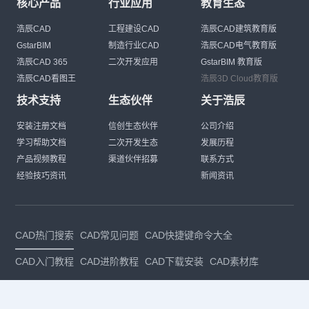
核心产品
行业应用
教育生态
浩辰CAD
工程建设CAD
浩辰CAD建筑教育版
GstarBIM
制造行业CAD
浩辰CAD电气教育版
浩辰CAD 365
二次开发应用
GstarBIM 教育版
浩辰CAD看图王
浩辰3D Cloud教育版
技术支持
生态伙伴
关于浩辰
安装注册文档
信创生态伙伴
公司介绍
学习帮助文档
二次开发生态
发展历程
产品视频教程
渠道伙伴招募
联系方式
经验技巧资讯
新闻资讯
CAD热门搜索
CAD常见问题
CAD快捷键命令大全
CAD入门教程
CAD进阶教程
CAD下载安装
CAD素材库
CAD制图
CAD软件下载
CAD正版
免费CAD
下载CAD
国产
CAD
建筑CAD
CAD设计
CAD教程
CAD安装
CAD是什么