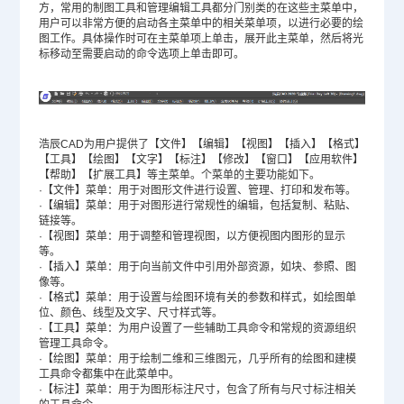
方，常用的制图工具和管理编辑工具都分门别类的在这些主菜单中，
用户可以非常方便的启动各主菜单中的相关菜单项，以进行必要的绘
图工作。具体操作时可在主菜单项上单击，展开此主菜单，然后将光
标移动至需要启动的命令选项上单击即可。
浩辰CAD为用户提供了【文件】【编辑】【视图】【插入】【格式】
【工具】【绘图】
【文字】
【标注】【修改】【窗口】
【应用软件】
【帮助】
【扩展工具】
等主菜单。个菜单的主要功能如下。
·【文件】菜单：用于对图形文件进行设置、管理、打印和发布等。
·【编辑】菜单：用于对图形进行常规性的编辑，包括复制、粘贴、
链接等。
·【视图】菜单：用于调整和管理视图，以方便视图内图形的显示
等。
·【插入】菜单：用于向当前文件中引用外部资源，如块、参照、图
像等。
·【格式】菜单：用于设置与绘图环境有关的参数和样式，如绘图单
位、颜色、线型及文字、尺寸样式等。
·【工具】菜单：为用户设置了一些辅助工具命令和常规的资源组织
管理工具命令。
·【绘图】菜单：用于绘制二维和三维图元，几乎所有的绘图和建模
工具命令都集中在此菜单中。
·【标注】菜单：用于为图形标注尺寸，包含了所有与尺寸标注相关