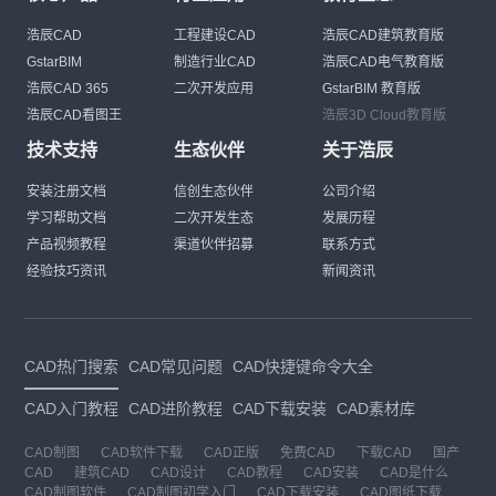
浩辰CAD
工程建设CAD
浩辰CAD建筑教育版
GstarBIM
制造行业CAD
浩辰CAD电气教育版
浩辰CAD 365
二次开发应用
GstarBIM 教育版
浩辰CAD看图王
浩辰3D Cloud教育版
技术支持
生态伙伴
关于浩辰
安装注册文档
信创生态伙伴
公司介绍
学习帮助文档
二次开发生态
发展历程
产品视频教程
渠道伙伴招募
联系方式
经验技巧资讯
新闻资讯
CAD热门搜索
CAD常见问题
CAD快捷键命令大全
CAD入门教程
CAD进阶教程
CAD下载安装
CAD素材库
CAD制图
CAD软件下载
CAD正版
免费CAD
下载CAD
国产
CAD
建筑CAD
CAD设计
CAD教程
CAD安装
CAD是什么
CAD制图软件
CAD制图初学入门
CAD下载安装
CAD图纸下载