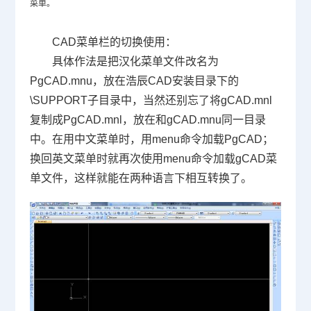
菜单。
CAD菜单栏的切换使用：
具体作法是把汉化菜单文件改名为
PgCAD.mnu
，放在浩辰
CAD
安装目录下的
\SUPPORT
子目录中，当然还别忘了将
gCAD.mnl
复制成
PgCAD.mnl
，放在和
gCAD.mnu
同一目录
中。在用中文菜单时，用
menu
命令加载
PgCAD
；
换回英文菜单时就再次使用
menu
命令加载
gCAD
菜
单文件，这样就能在两种语言下相互转换了。