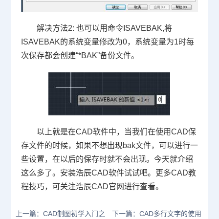
解决方法
2:
也可以用命令
ISAVEBAK,
将
ISAVEBAK
的系统变量修改为
0
，系统变量为
1
时每
次保存都会创建“
*BAK
”备份文件。
以上就是在
CAD
软件中，当我们在使用
CAD
保
存文件的时候，如果不想出现
bak
文件，可以进行一
些设置，在以后的保存时就不会出现。今天就介绍
这么多了。安装浩辰
CAD
软件试试吧。更多
CAD
教
程技巧，可关注浩辰
CAD
官网进行查看。
上一篇：CAD制图初学入门之
下一篇：CAD多行文字的使用