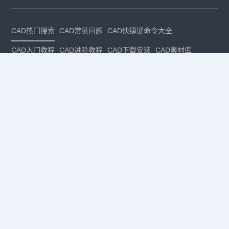
CAD热门搜索
CAD常见问题
CAD快捷键命令大全
CAD入门教程
CAD进阶教程
CAD下载安装
CAD素材库
CAD制图
CAD软件下载
CAD正版
免费CAD
下载CAD
国产
CAD
建筑CAD
CAD设计
CAD教程
CAD安装
CAD是什么
CAD制图软件
CAD制图初学入门
CAD下载安装
CAD图纸下载
CAD注册
CAD官网
CAD绘图
dwg
dwg格式
关注我们
扫码关注公众号
每月领专属优惠