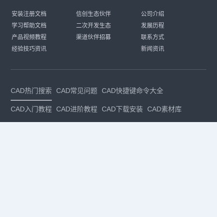
安装注册文档
信创生态伙伴
公司介绍
学习帮助文档
二次开发生态
发展历程
产品视频教程
渠道伙伴招募
联系方式
经验技巧资讯
新闻资讯
CAD热门搜索
CAD常见问题
CAD快捷键命令大全
CAD入门教程
CAD进阶教程
CAD下载安装
CAD素材库
CAD制图
CAD软件下载
CAD正版
免费CAD
下载CAD
国产
CAD
建筑CAD
CAD设计
CAD教程
CAD安装
CAD是什么
CAD制图软件
CAD制图初学入门
CAD下载安装
CAD图纸下载
CAD注册
CAD官网
CAD绘图
dwg
dwg格式
关注我们
扫码关注公众号
每月领专属优惠