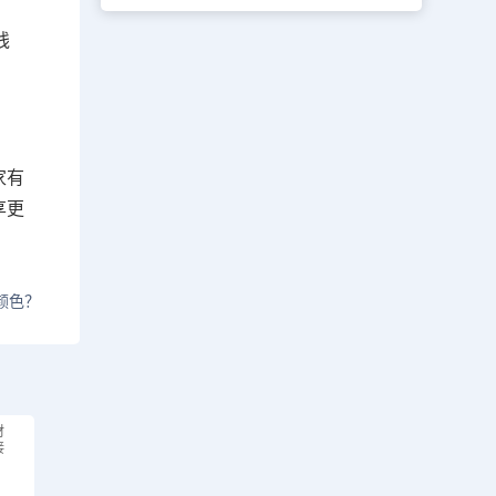
线
家有
享更
颜色？
材
接