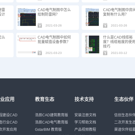
避雷
CAD电气制图中怎么
CAD电气制图中房
设计
绘制防雷网？
复制有什么用？
2021-03-26
2021-03-26
怎么
CAD电气制图中如何
什么是CAD线缆裕
？
批量赋值设备参数？
度？线缆裕度的使
技巧
2021-03-23
2021-03-12
行业应用
教育生态
技术支持
生态伙伴
程建设CAD
浩辰CAD建筑教育版
安装注册文档
信创生态伙
造行业CAD
浩辰CAD电气教育版
学习帮助文档
二次开发生
次开发应用
GstarBIM 教育版
产品视频教程
渠道伙伴招