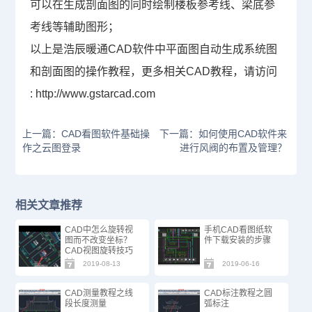
可以在生成剖面图的同时绘制楼板参考线、梁底参
考线等辅助图形；
以上是
浩辰暖通CAD软件中平面图自动生成系统图
和剖面图的操作教程
，更多相关
CAD教程
，请访问
: http://www.gstarcad.com
上一篇：CAD看图软件基础操
下一篇：如何使用CAD软件来
作之云图登录
进行风阀的布置及管理？
相关文章推荐
CAD中怎么旋转视
手机CAD看图纸软
图而不改变坐标？
件下载安装的步骤
CAD视图旋转技巧
2019-08-13
2019-06-16
CAD测量教程之线
CAD标注教程之圆
段长度测量
弧标注