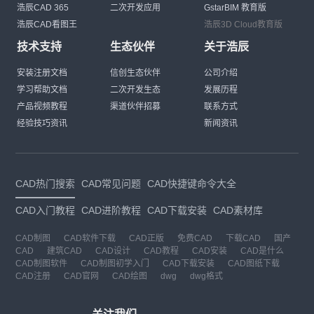
浩辰CAD 365
二次开发应用
GstarBIM 教育版
浩辰CAD看图王
浩辰3D Cloud教育版
技术支持
生态伙伴
关于浩辰
安装注册文档
信创生态伙伴
公司介绍
学习帮助文档
二次开发生态
发展历程
产品视频教程
渠道伙伴招募
联系方式
经验技巧资讯
新闻资讯
CAD热门搜索
CAD常见问题
CAD快捷键命令大全
CAD入门教程
CAD进阶教程
CAD下载安装
CAD素材库
CAD制图
CAD软件下载
CAD正版
免费CAD
下载CAD
国产
CAD
建筑CAD
CAD设计
CAD教程
CAD安装
CAD是什么
CAD制图软件
CAD制图初学入门
CAD下载安装
CAD图纸下载
CAD注册
CAD官网
CAD绘图
dwg
dwg格式