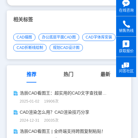
在线咨询
相关标签
销售热线
CAD描图
办公底层平面CAD图
CAD字体库安装
y
CAD折断线绘制
规划CAD设计图
获取报价
问答社区
推荐
热门
最新
浩辰CAD看图王：超实用的CAD文字查找替换技巧分享！
2025-01-02 19906次
CAD渲染怎么用？CAD渲染技巧分享
2024-12-31 20035次
浩辰CAD看图王 | 全终端支持跨图复制粘贴！