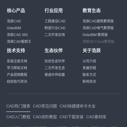
核心产品
行业应用
教育生态
浩辰CAD
工程建设CAD
浩辰CAD建筑教育版
GstarBIM
制造行业CAD
浩辰CAD电气教育版
浩辰CAD 365
二次开发应用
GstarBIM 教育版
浩辰CAD看图王
浩辰3D Cloud教育版
技术支持
生态伙伴
关于浩辰
安装注册文档
信创生态伙伴
公司介绍
学习帮助文档
二次开发生态
发展历程
产品视频教程
渠道伙伴招募
联系方式
经验技巧资讯
新闻资讯
CAD热门搜索
CAD常见问题
CAD快捷键命令大全
CAD入门教程
CAD进阶教程
CAD下载安装
CAD素材库