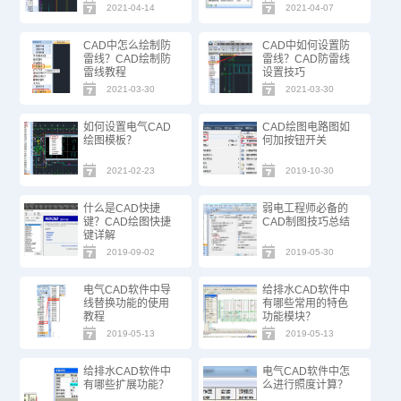
2021-04-14
2021-04-07
CAD中怎么绘制防
CAD中如何设置防
雷线？CAD绘制防
雷线？CAD防雷线
雷线教程
设置技巧
2021-03-30
2021-03-30
如何设置电气CAD
CAD绘图电路图如
绘图模板？
何加按钮开关
2021-02-23
2019-10-30
什么是CAD快捷
弱电工程师必备的
键？CAD绘图快捷
CAD制图技巧总结
键详解
2019-09-02
2019-05-30
电气CAD软件中导
给排水CAD软件中
线替换功能的使用
有哪些常用的特色
教程
功能模块？
2019-05-13
2019-05-13
给排水CAD软件中
电气CAD软件中怎
有哪些扩展功能？
么进行照度计算？