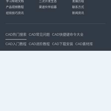
学习帮助文档
二次开发生态
发展历程
产品视频教程
渠道伙伴招募
联系方式
经验技巧资讯
新闻资讯
CAD热门搜索
CAD常见问题
CAD快捷键命令大全
CAD入门教程
CAD进阶教程
CAD下载安装
CAD素材库
CAD制图
CAD软件下载
CAD正版
免费CAD
下载CAD
国产
CAD
建筑CAD
CAD设计
CAD教程
CAD安装
CAD是什么
CAD制图软件
CAD制图初学入门
CAD下载安装
CAD图纸下载
CAD注册
CAD官网
CAD绘图
dwg
dwg格式
关注我们
扫码关注公众号
每月领专属优惠