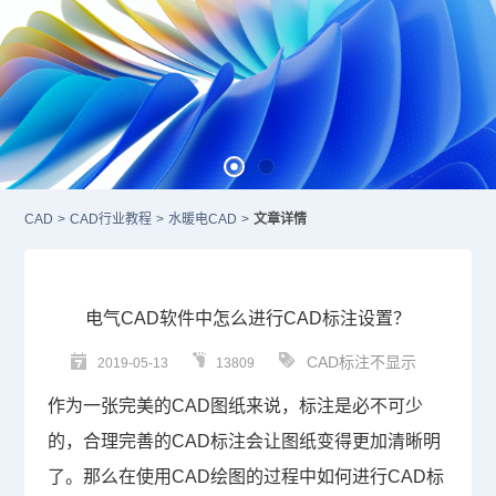
CAD
>
CAD行业教程
>
水暖电CAD
>
文章详情
电气CAD软件中怎么进行CAD标注设置？
CAD标注不显示
2019-05-13
13809
作为一张完美的
CAD图纸
来说，标注是必不可少
的，合理完善的
CAD标注
会让图纸变得更加清晰明
了。那么在使用
CAD绘图
的过程中如何进行
CAD标