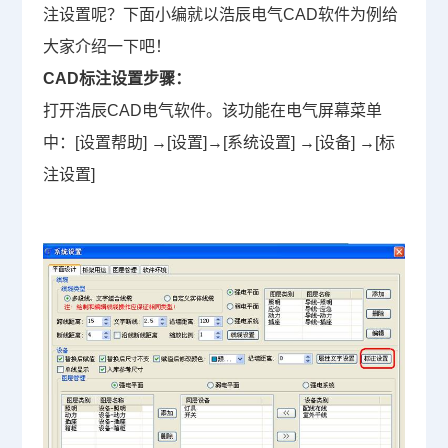
注设置
呢？下面小编就以浩辰电气
CAD
软件为例给
大家介绍一下吧！
CAD标注设置步骤：
打开浩辰
CAD
电气软件。该功能在电气屏幕菜单
中：
[
设置帮助
]
→
[
设置
]
→
[
系统设置
]
→
[
设备
]
→
[
标
注设置
]