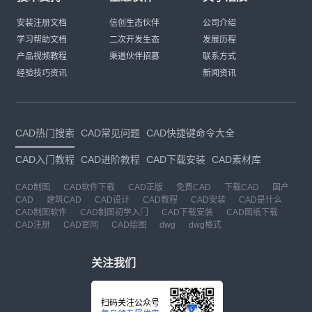
安装注册文档
信创生态伙伴
公司介绍
学习帮助文档
二次开发生态
发展历程
产品视频教程
渠道伙伴招募
联系方式
经验技巧资讯
新闻资讯
CAD热门搜索
CAD常见问题
CAD快捷键命令大全
CAD入门教程
CAD进阶教程
CAD下载安装
CAD素材库
CAD制图
CAD软件下载
CAD正版
免费CAD
下载CAD
国产
CAD
建筑CAD
CAD设计
CAD教程
CAD安装
CAD是什么
CAD制图软件
CAD制图初学入门
CAD下载安装
CAD图纸下载
CAD注册
CAD官网
CAD绘图
dwg
dwg格式
关注我们
扫码关注公众号