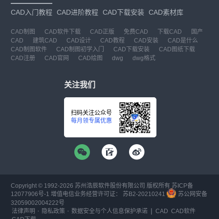
CAD入门教程
CAD进阶教程
CAD下载安装
CAD素材库
CAD制图
CAD软件下载
CAD正版
免费CAD
下载CAD
国产
CAD
建筑CAD
CAD设计
CAD教程
CAD安装
CAD是什么
CAD制图软件
CAD制图初学入门
CAD下载安装
CAD图纸下载
CAD注册
CAD官网
CAD绘图
dwg
dwg格式
关注我们
扫码关注公众号
每月领专属优惠
Copyright © 1992-
2026
苏州浩辰软件股份有限公司 版权所有
苏ICP备
12077906号-1
增值电信业务经营许可证：
苏B2-20210241
苏公网安备
32059002004222号
·
·
|
法律声明
隐私政策
数据安全与个人信息保护承诺
CAD
CAD软件