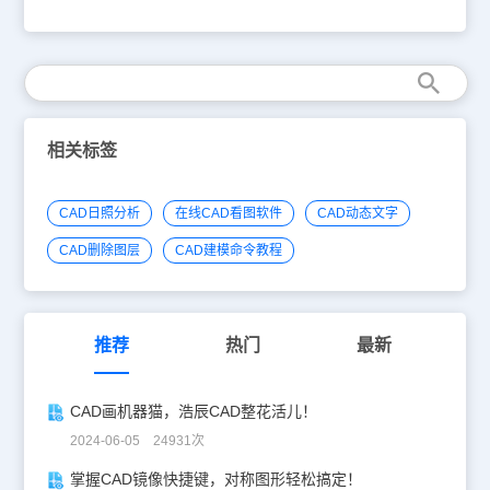
就是国产CAD图纸标注方法-单轴标注方法打开浩辰CAD软件。 建筑
设计→轴网→单轴标注（DZBZ）本命令只对单个轴线标注轴号，轴
号独立生成，不与已经存在的轴号系统和尺寸系统发生关联，绘制的
图形按照《房屋建筑制图统一标准》GB/T 50001-2010 8.0.7条图
8.0.7的示例编制，由于多轴号选项绘制的图形不是统一的建筑对
象，在改变图形比例后，需要手工移动其中的组成成分重新构图。单
轴标注用于立面与剖面、详图等个别单独的轴线标注，按照规范选择
几种图例之一表示，如果轴号编辑框内不填写轴号，则创建空轴号；
相关标签
本命令创建的对象的编号是独立的，其编号与其他轴号没有关联，如
需要与其他轴号对象关联，请使用【轴号连接】命令。单击【单轴标
注】菜单命令后，首先显示无模式对话框，在其中单击“单轴号”或“多
CAD日照分析
在线CAD看图软件
CAD动态文字
轴号”单选按钮，单轴号时在轴号编辑框中输入轴号，如图所示。 多
轴号有多种情况，当表示的轴号非连续时，应在编辑框中输入多个轴
CAD删除图层
CAD建模命令教程
号，其间以逗号分隔，单击“文字”，第二轴号以上以文字注写在轴号
旁，如下图所示；如果需要标注省略号，勾选省略号复选框，标注时
会在末轴号边上自动加入省略号，如下图所示。 单击“图形”，类似多
轴号标注，将第二轴号以上的号圈注写在第一轴号下方，如下图所
示，需要标注空轴号时只需输入1个以上逗号即可，如图2个逗号表示
推荐
热门
最新
输出3个空轴号。 当表示的轴号连续排列时，勾选“连续”复选框，此
时对话框如下图所示，在其中输入“起始轴号”和“终止轴号”。 完成对
话框输入后，按命令行提示操作：点取待标注的轴线<退出>: 点取要
CAD画机器猫，浩辰CAD整花活儿！
标注的某根轴线；点取待标注的轴线<退出>: 继续点取要标注的其他
轴线或回车退出完成标注，以上各种不同选项和参数输入的结果如下
2024-06-05 24931次
图所示。上文CAD教程，介绍了国产CAD图纸标注方法-单轴标注，
可以看到轴号也有多种的样式，可以根据需要选用。感谢你阅读本
掌握CAD镜像快捷键，对称图形轻松搞定！