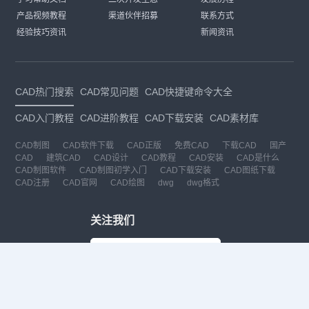
产品视频教程
渠道伙伴招募
联系方式
经验技巧资讯
新闻资讯
CAD热门搜索
CAD常见问题
CAD快捷键命令大全
CAD入门教程
CAD进阶教程
CAD下载安装
CAD素材库
CAD制图
CAD软件下载
CAD正版
免费CAD
下载CAD
国产
CAD
建筑CAD
CAD设计
CAD教程
CAD安装
CAD是什么
CAD制图软件
CAD制图初学入门
CAD下载安装
CAD图纸下载
CAD注册
CAD官网
CAD绘图
dwg
dwg格式
关注我们
扫码关注公众号
每月领专属优惠