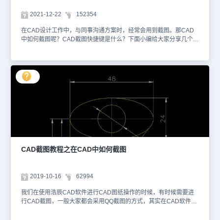
查看、分享您的所有CAD图纸哦~还在等什么，赶快用起来吧！
2021-12-22
152354
在CAD设计工作中，与同事沟通方案时，经常会用到截图。那CAD
中如何截图呢？CAD截图快捷键是什么？下面小编给大家分享几个实
用的CAD截图快捷键吧！1. Prtsc键 直接点击电脑中自带的截图按钮
【Prtsc】键，然后在Word/对话框中复制【Ctrl+v】即可。 2. 其他软
件中自带的截图功能 现在的浏览器、在线沟通工具等其他软件中也
是有截图功能的，可以使用它们的快捷键来截图。3. CAD截图快捷
键应用技巧 浩辰CAD软件中可以通过调用JPGOUT命令，显示【创
建光栅文件】对话框，将选定对象保存为JPEG格式的图片文件。具
体操作步骤如下：启动浩辰CAD，打开图纸后，用鼠标框选需要截取
的图形对象，输入命令：JPGOUT，点击空格/回车键。 在跳出的
【创建光栅文件】对话框中设置文件保存路径，名称，点击【保
存】。 最后在文件夹中找到刚刚保存的截图，打开即可。效果图如
下所示： 在浩辰CAD中大家可以根据自身需求将选定对象保存为
JPEG、BMP、PNG、TIF、GIF等文件格式的文件。本文中介绍了浩
CAD截图教程之在CAD中如何截图
辰CAD中截取JPG格式图片的操作步骤，其他图片格式操作步骤类
似，比如要截取PNG格式图片，输入PNGOUT命令即可。关于浩辰
CAD软件中CAD截图快捷键的相关应用就给大家介绍到这里啦！
2019-10-16
62994
我们在使用浩辰CAD软件进行CAD图纸操作的时候，有时候需要进
行CAD截图，一般大家都会采用QQ截图的方式，其实在CAD软件中
也有进行CAD截图的方式。 浩辰CAD截图方法步骤 1. 首先打开你想
要截图的CAD图纸文件。 2.长按鼠标左