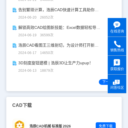
告别繁琐计算，浩辰CAD快速计算工具助你一臂之力！
2024-06-20 26052次
解锁高效CAD绘图新技能：Excel数据轻松导入CAD
在线咨询
2024-06-19 36599次
浩辰CAD看图王三维剖切，为设计师打开新世界的大门！
销售热线
2024-06-17 14650次
y
3D刻度旋钮建模 | 浩辰3D让生产力upup！
获取报价
2024-06-13 18879次
下一页
问答社区
CAD下载
浩辰CAD机械 标准版 2026
免费下载