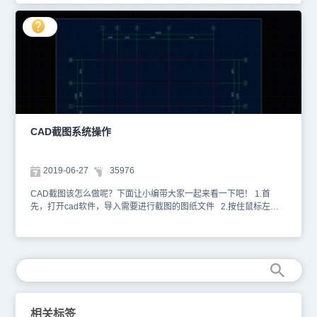
键，在CAD图纸上进行四边形选取需要截图的区域，就可以放开鼠标
左键。 3.再点击一次鼠标左键，对上一步所选截图区域进行确认。
4.选择好截图的区域后，在左下角命令栏内输入命令JPGout，回车键
确定。 5.设置截图保存在电脑中的位置，确定截图的命名，保存截
图即可。 CAD的界面非常方便用户的使用，用户可以通过菜单栏和
命令的方式进行各种操作与设置。以上就是小编为大家介绍的CAD截
图教程了。
CAD截图系统操作
2019-06-27
35976
CAD截图该怎么做呢？下面让小编带大家一起来看一下吧！ 1.首
先，打开cad软件，导入需要进行截图的图纸文件 2.按住鼠标左
键，绘制选中框，将需要截图的所有图形进行一个框选。 3.框选中
的图形会变为虚线，也会显示对应的夹点。 4.直接输入“图片导出”
命令快捷键“JPG”，按下空格键确定后，就可以进入到“截图”命令。
5.接着系统会自动弹出浏览夹文件窗口，选择合适的文件夹路径后，
点击“保存”，在对应路径看到所要的截图图片。 以上就是使用系统截
图方法来截取cad图纸的操作步骤，当然随着目前通讯软件的使用，
使用qq或微信自带的截屏工具也是非常方便的。
相关标签