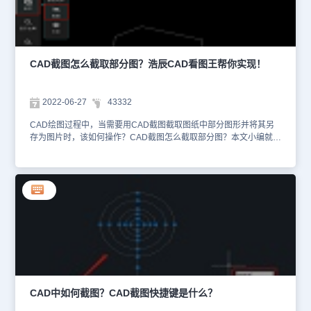
统提示在CAD图纸中框选大样图的范围，指定复制位置，最后根据提
示设置比例将截取部分放大或缩小，软件会自动将超出范围的线切
掉，完成大样截图。如下图所示： 通过调用浩辰CAD软件中的大样
截图命令可快速截取CAD图纸中某一块作为大样，本文小编给大家分
享了详细的操作步骤，你学会了吗？后续CAD教程文章小编会给大家
CAD截图怎么截取部分图？浩辰CAD看图王帮你实现！
分享更多实用技巧，对此感兴趣的设计师小伙伴们可以持续关注浩辰
CAD官网教程专区。
2022-06-27
43332
CAD绘图过程中，当需要用CAD截图截取图纸中部分图形并将其另
存为图片时，该如何操作？CAD截图怎么截取部分图？本文小编就以
浩辰CAD看图王网页版为例教大家如何快速实现CAD截图截取部分
图！CAD截图截取部分图： 1、首先打开浩辰CAD看图王网页版，然
后根据自身需求设置图纸是【公开】还是【私有】，勾选【浩辰CAD
看图王打开图纸使用协议】，最后点击【选择本地文件】按钮。如下
图所示： 2、在弹出的【打开】对话框中，选中需要用到的图纸文
件，点击【打开】按钮。如下图所示： 3、图纸打开后，在页面左侧
菜单栏中点击【保存】—【截图】。如下图所示： 4、执行命令后，
根据页面底部提示拖动鼠标框选需要截取的图形范围。如下图所示：
5、确认好截图范围后，会弹出【截图】对话框，在其中根据自身需
求设置CAD截图的图片格式（JPG/PNG），点击【确定】即可。如
下图所示： 通过以上几个简单的步骤便可快速实现CAD截图截取部
分图，电脑中没有安装CAD软件也可以操作哦~是不是非常的便捷
CAD中如何截图？CAD截图快捷键是什么？
呢？浩辰CAD看图王网页版无需安装任何软件，在浏览器上就可轻松