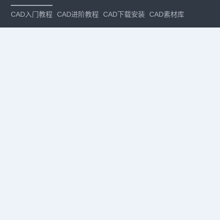
CAD入门教程
CAD进阶教程
CAD下载安装
CAD素材库
CAD制图
CAD软件下载
CAD正版
免费CAD
下载CAD
国产
CAD
建筑CAD
CAD设计
CAD教程
CAD安装
CAD是什么
CAD制图软件
CAD制图初学入门
CAD下载安装
CAD图纸下载
CAD注册
CAD官网
CAD绘图
dwg
dwg格式
关注我们
扫码关注公众号
每月领专属优惠
Copyright © 1992-
2026
苏州浩辰软件股份有限公司 版权所有
苏ICP备
12077906号-1
增值电信业务经营许可证：
苏B2-20210241
苏公网安备
32059002004222号
·
·
|
法律声明
隐私政策
数据安全与个人信息保护承诺
CAD
CAD软件