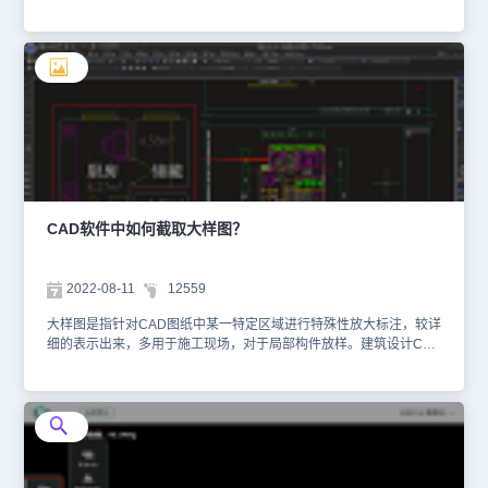
图怎么操作吗？下面，小编来给大家分享一下CAD截图的方法步骤，
一起来看看吧！CAD截图的方法步骤：在浩辰CAD软件中可以通过
调用JPGOUT命令，显示【创建光栅文件】对话框，将选定对象保存
为JPEG格式的图片文件。具体操作步骤如下：1、启动浩辰CAD，
打开图纸后，用鼠标框选需要截取的图形对象，输入命令：
JPGOUT，点击回车键确认。2、在跳出的【创建光栅文件】对话框
中设置文件保存路径，名称，点击【保存】。3、最后在文件夹中找
到刚刚保存的截图，打开即可。效果图如下所示：在浩辰CAD中，用
户可以根据个人的独特需求，将图形对象巧妙地保存为JPEG、
BMP、PNG、TIF、GIF等多样化的文件格式。本篇文章，小编大家
详细介绍了在浩辰CAD中截取JPG格式图片的步骤。通过以上步骤，
你就能轻松地在CAD软件中进行截图操作了。无论是在工作中展示设
CAD软件中如何截取大样图？
计成果，还是在学习中记录重要瞬间，截图功能都能为你提供极大的
便利。掌握了这个技巧，相信你的工作效率和学习效果都会有所提
升。
2022-08-11
12559
大样图是指针对CAD图纸中某一特定区域进行特殊性放大标注，较详
细的表示出来，多用于施工现场，对于局部构件放样。建筑设计CAD
图纸中局部放大图称为“详图”，如楼梯详图、卫生间详图、墙身详图
等。那么，CAD软件中如何截取大样图？下面就和小编一起来了解一
下浩辰CAD软件如何截取大样图吧！CAD大样截图步骤： 浩辰CAD
扩展工具中提供了便捷的大样截图命令（REGSCALE），可通过框
选将CAD图纸中某一块截取作为大样。具体操作如下：启动浩辰
CAD后，打开需要用到的图纸文件，在菜单栏中点击【扩展工具】—
【编辑工具】—【大样截图】。如下图所示： 执行命令后，根据系