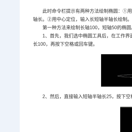
此时命令栏提示有两种方法绘制椭圆：①
轴长。②用中心定位，输入长短轴半轴长绘制
第一种方法来绘制长轴
100
，短轴
50
的椭圆
1、首先，我们选中椭圆工具后，在工作界
长
100
，再按下空格或回车键。
2、然后，直接输入短轴半轴长
25
，按下空