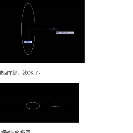
或回车键，就
OK
了。
，短轴
50
的椭圆。