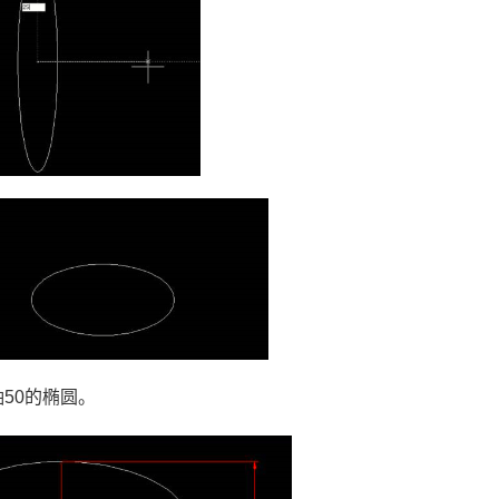
轴
50
的椭圆。