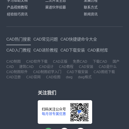
学习帮助文档
二次开发生态
发展历程
产品视频教程
渠道伙伴招募
联系方式
经验技巧资讯
新闻资讯
CAD热门搜索
CAD常见问题
CAD快捷键命令大全
CAD入门教程
CAD进阶教程
CAD下载安装
CAD素材库
CAD制图
CAD软件下载
CAD正版
免费CAD
下载CAD
国产
CAD
建筑CAD
CAD设计
CAD教程
CAD安装
CAD是什么
CAD制图软件
CAD制图初学入门
CAD下载安装
CAD图纸下载
CAD注册
CAD官网
CAD绘图
dwg
dwg格式
关注我们
扫码关注公众号
每月领专属优惠