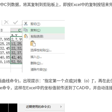
例中
C
列数据，将其复制到剪贴板上，即按
Excel
中的复制按钮来
画曲线命令
)
，出现提示：
"
指定第一个点或
[
对象（
o
）
]"
，再在此
te
命令，这样在
Excel
中的坐标值就传送到了
CAD
中，并自动连