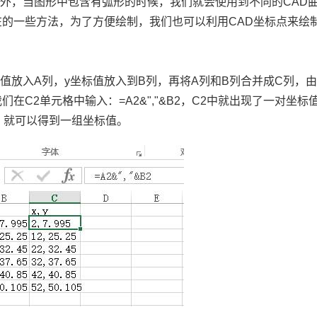
线外，当图形中包含有弧形的时候，我们就会使用到不同的
CAD
在的一些方法，为了方便绘制，我们也可以利用
CAD坐标
点来绘
标值放入
A
列，
y
坐标值放入到
B
列，再将
A
列和
B
列合并成
C
列，
我们在
C2
单元格中输入：
=A2&","&B2
，
C2
中就出现了一对坐标
，就可以得到一组坐标值。