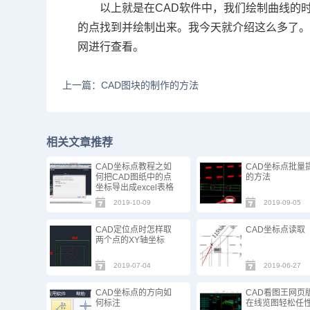
以上就是在
CAD
软件中，我们绘制曲线的时
的点找到并绘制出来。我今天就介绍这么多了
网进行查看。
上一篇：CAD图块的制作的方法
相关文章推荐
CAD坐标点教程之如
CAD坐标点批量
何把CAD图纸中的点
的方法
坐标导出成excel表格
2019-10-09
2019-09-05
CAD定位点时怎样取
CAD坐标点读取
两个点的XY轴坐标
2019-07-04
2019-06-27
CAD坐标点的方向如
CAD看图王网页
何标注
在线览图轻松任