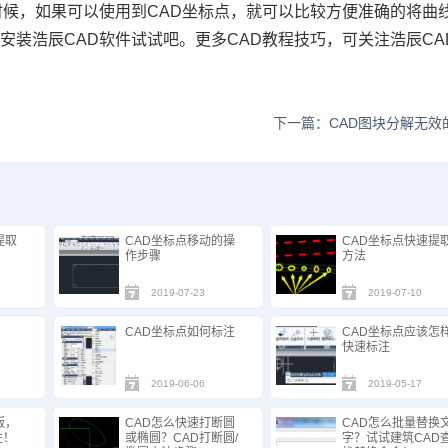
候，如果可以使用到CAD坐标点，就可以比较方便准确的将曲
。安装浩辰
CAD
软件试试吧。更多
CAD
教程技巧，可关注浩辰
CA
下一篇：CAD图块分解无效
提取
CAD坐标点移动的操
CAD坐标点快速提
作步骤
方法
2019-07-23
2019-07-10
CAD坐标点如何标注
CAD坐标点应该怎
快速标注
2019-06-06
2019-05-17
版，
CAD怎么快速打断圆
CAD怎么批量替换
性！
或椭圆？CAD打断圆/
字？试试建筑CAD