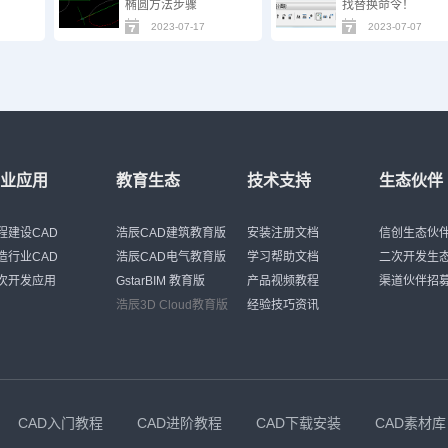
椭圆方法步骤
找替换命令！
2023-07-17
2023-07-07
行业应用
教育生态
技术支持
生态伙伴
程建设CAD
浩辰CAD建筑教育版
安装注册文档
信创生态伙
造行业CAD
浩辰CAD电气教育版
学习帮助文档
二次开发生
次开发应用
GstarBIM 教育版
产品视频教程
渠道伙伴招
浩辰3D Cloud教育版
经验技巧资讯
CAD入门教程
CAD进阶教程
CAD下载安装
CAD素材库