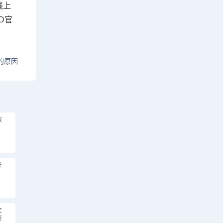
线上
D
官
的原因
取
样
文
查