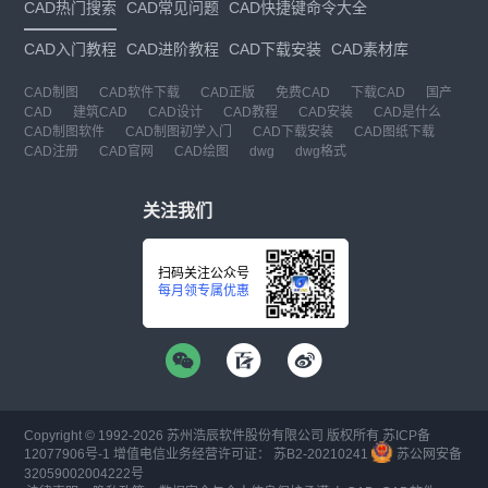
CAD热门搜索
CAD常见问题
CAD快捷键命令大全
CAD入门教程
CAD进阶教程
CAD下载安装
CAD素材库
CAD制图
CAD软件下载
CAD正版
免费CAD
下载CAD
国产
CAD
建筑CAD
CAD设计
CAD教程
CAD安装
CAD是什么
CAD制图软件
CAD制图初学入门
CAD下载安装
CAD图纸下载
CAD注册
CAD官网
CAD绘图
dwg
dwg格式
关注我们
扫码关注公众号
每月领专属优惠
Copyright © 1992-
2026
苏州浩辰软件股份有限公司 版权所有
苏ICP备
12077906号-1
增值电信业务经营许可证：
苏B2-20210241
苏公网安备
32059002004222号