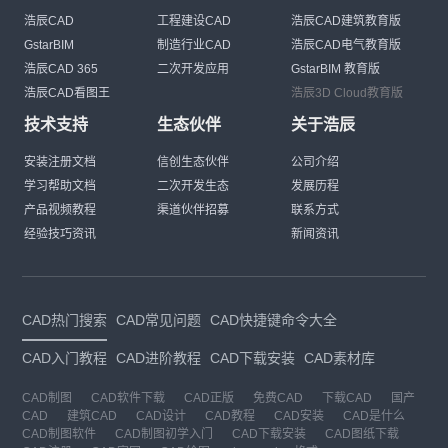
浩辰CAD
工程建设CAD
浩辰CAD建筑教育版
GstarBIM
制造行业CAD
浩辰CAD电气教育版
浩辰CAD 365
二次开发应用
GstarBIM 教育版
浩辰CAD看图王
浩辰3D Cloud教育版
技术支持
生态伙伴
关于浩辰
安装注册文档
信创生态伙伴
公司介绍
学习帮助文档
二次开发生态
发展历程
产品视频教程
渠道伙伴招募
联系方式
经验技巧资讯
新闻资讯
CAD热门搜索
CAD常见问题
CAD快捷键命令大全
CAD入门教程
CAD进阶教程
CAD下载安装
CAD素材库
CAD制图
CAD软件下载
CAD正版
免费CAD
下载CAD
国产
CAD
建筑CAD
CAD设计
CAD教程
CAD安装
CAD是什么
CAD制图软件
CAD制图初学入门
CAD下载安装
CAD图纸下载