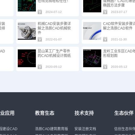
在线览图轻松任性！
或椭圆？CAD打断圆
椭圆方法步骤
2024-07-12
2023-07-17
安装
机械CAD安装步骤详
CAD软件安装步骤
给排
解之浩辰CAD机械软
解之浩辰CAD软件
件
2022-01-07
2021-11-30
AD
昆山某工厂生产零件
龙岭工业东区CAD
的CAD机械设计图纸
形规划图
2020-05-12
2020-05-12
行业应用
教育生态
技术支持
生态伙伴
程建设CAD
浩辰CAD建筑教育版
安装注册文档
信创生态伙