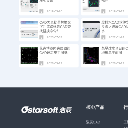
样式设置
部曲
2019-05-20
2019-05-17
CAD怎么批量替换文
给排水CAD软件
字？试试建筑CAD查
步骤之浩辰CAD
找替换命令！
水
2023-07-07
2022-01-24
花卉博览园夹层图的
某旱改水项目的C
CAD建筑施工图纸
地形总平面图
2020-05-12
2020-05-12
核心产品
浩辰CAD
工