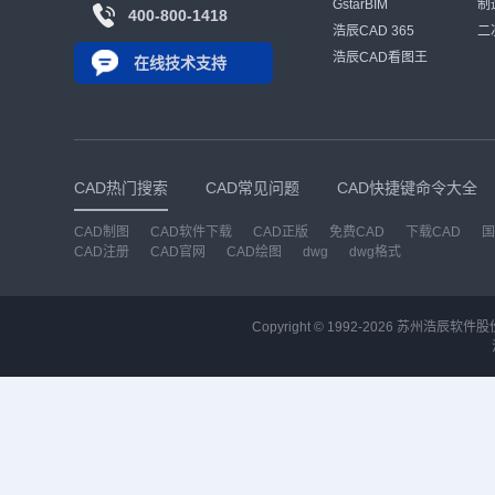
GstarBIM
制
400-800-1418
浩辰CAD 365
二
浩辰CAD看图王
在线技术支持
CAD热门搜索
CAD常见问题
CAD快捷键命令大全
CAD制图
CAD软件下载
CAD正版
免费CAD
下载CAD
国
CAD注册
CAD官网
CAD绘图
dwg
dwg格式
Copyright © 1992-
2026
苏州浩辰软件股