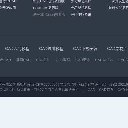
造行业CAD
浩辰CAD电气教育版
学习帮助文档
二次开发生
次开发应用
GstarBIM 教育版
产品视频教程
渠道伙伴招
浩辰3D Cloud教育版
经验技巧资讯
CAD入门教程
CAD进阶教程
CAD下载安装
CAD素材库
产CAD
建筑CAD
CAD设计
CAD教程
CAD安装
CAD是什么
CAD
份有限公司 版权所有
苏ICP备12077906号-1
增值电信业务经营许可证：
苏B2-20210
·
·
|
法律声明
隐私政策
数据安全与个人信息保护承诺
CAD
CAD软件
CAD