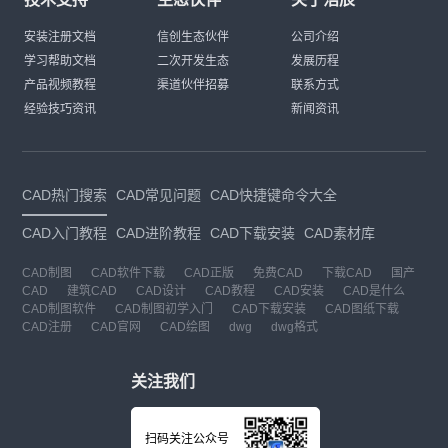
安装注册文档
信创生态伙伴
公司介绍
学习帮助文档
二次开发生态
发展历程
产品视频教程
渠道伙伴招募
联系方式
经验技巧资讯
新闻资讯
CAD热门搜索
CAD常见问题
CAD快捷键命令大全
CAD入门教程
CAD进阶教程
CAD下载安装
CAD素材库
CAD制图
CAD软件下载
CAD正版
免费CAD
下载CAD
国产
CAD
建筑CAD
CAD设计
CAD教程
CAD安装
CAD是什么
CAD制图软件
CAD制图初学入门
CAD下载安装
CAD图纸下载
CAD注册
CAD官网
CAD绘图
dwg
dwg格式
关注我们
扫码关注公众号