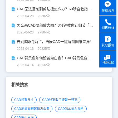
CAD无法复制到剪贴板怎么办？60秒自救指南！
在线咨询
2025-04-28 29382次
怎么画CAD局部放大图？3分钟教你让细节「说话」！
销售热线
2025-04-23 27804次
y
告别肉眼“找茬”，浩辰CAD一键解锁图纸差异！
获取报价
2025-04-16 20225次
CAD背景色如何设置为白色？CAD背景色变白实操指南
问答社区
2025-04-14 49132次
相关搜索
CAD设置尺寸
CAD线宽改了还是一样宽
CAD测量面积数值怎么看
CAD怎么插入图片
CAD缩小界面