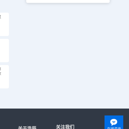
过
，
！
详
软
关注我们
关于浩辰