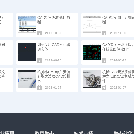
框？
CAD绘制水路阀门教
CAD绘制阀门详细
巧
程
程
2019-10-30
2019-10-30
球阀
如何使用CAD画小管
CAD看图王网页版
道实体
在线览图轻松任性
2019-06-10
2024-07-12
换文
给排水CAD软件安装
机械CAD安装步骤
D查
步骤之浩辰CAD给排
解之浩辰CAD机械
水
件
2022-01-24
2022-01-07
行业应用
教育生态
技术支持
生态伙伴