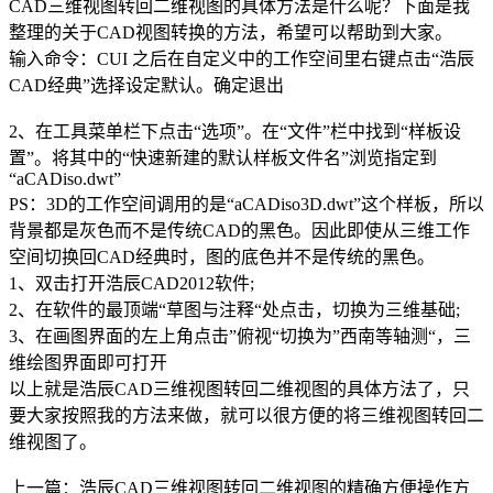
CAD三维
视图转回二维视图的具体方法是什么呢？下面是我
整理的关于CAD视图转换的方法，希望可以帮助到大家。
输入命令：CUI 之后在自定义中的工作空间里右键点击“浩辰
CAD经典”选择设定默认。确定退出
2、在工具菜单栏下点击“选项”。在“文件”栏中找到“样板设
置”。将其中的“快速新建的默认样板文件名”浏览指定到
“aCADiso.dwt”
PS：3D的工作空间调用的是“aCADiso3D.dwt”这个样板，所以
背景都是灰色而不是传统CAD的黑色。因此即使从三维工作
空间切换回CAD经典时，图的底色并不是传统的黑色。
1、双击打开浩辰CAD2012软件;
2、在软件的最顶端“草图与注释“处点击，切换为三维基础;
3、在画图界面的左上角点击”俯视“切换为”西南等轴测“，三
维绘图界面即可打开
以上就是浩辰CAD三维视图转回二维视图的具体方法了，只
要大家按照我的方法来做，就可以很方便的将三维视图转回二
维视图了。
上一篇：浩辰CAD三维视图转回二维视图的精确方便操作方