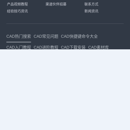
产品视频教程
渠道伙伴招募
联系方式
经验技巧资讯
新闻资讯
CAD热门搜索
CAD常见问题
CAD快捷键命令大全
CAD入门教程
CAD进阶教程
CAD下载安装
CAD素材库
CAD制图
CAD软件下载
CAD正版
免费CAD
下载CAD
国产
CAD
建筑CAD
CAD设计
CAD教程
CAD安装
CAD是什么
CAD制图软件
CAD制图初学入门
CAD下载安装
CAD图纸下载
CAD注册
CAD官网
CAD绘图
dwg
dwg格式
关注我们
扫码关注公众号
每月领专属优惠