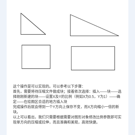
这个操作是可以实现的。可以参考以下步骤：
首先，需要将待压缩文件做成块；接着依次选择：插入——块——选
择刚刚新建的块——设置X及Y的比例（例如X为0.5，Y为1）——确
定——在绘图区合适的地方插入块
完成操作后就会得到一个Y方向上保存不变，而X方向缩小一倍的新
块。
以上可以看出，我们只需要根据需要对图形对象修改比例参数即可实
现单方向的压缩或拉伸，而且准确和美观，高效快捷。