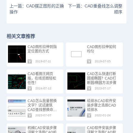
上一篇：CAD摆正图形的正确
下一篇：CAD重叠线怎么调整
操作
顺序
相关文章推荐
CAD图形拉伸到指
CAD图形拉伸如何
定位置的方式
均匀
2019-07-11
2019-07-05
CAD看图王网页
CAD怎么快速打断
版，在线览图轻松
圆或椭圆？CAD打
任性！
断圆/椭圆方法步骤
2024-07-12
2023-07-17
CAD怎么批量替换
给排水CAD软件安
文字？试试建筑
装步骤之浩辰CAD
CAD查找替换命
给排水
令！
2023-07-07
2022-01-24
机械CAD安装步骤
CAD软件安装步骤
详解之浩辰CAD机
详解之浩辰CAD软