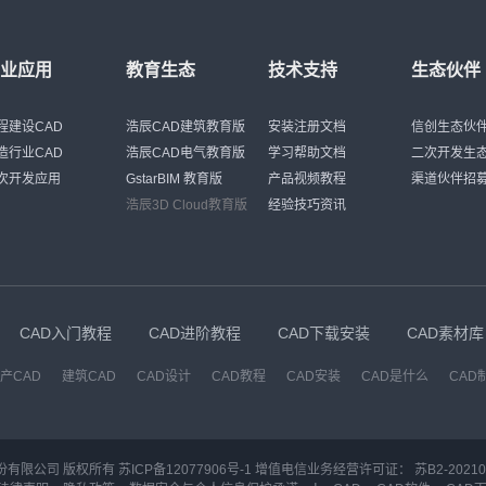
行业应用
教育生态
技术支持
生态伙伴
程建设CAD
浩辰CAD建筑教育版
安装注册文档
信创生态伙
造行业CAD
浩辰CAD电气教育版
学习帮助文档
二次开发生
次开发应用
GstarBIM 教育版
产品视频教程
渠道伙伴招
浩辰3D Cloud教育版
经验技巧资讯
CAD入门教程
CAD进阶教程
CAD下载安装
CAD素材库
产CAD
建筑CAD
CAD设计
CAD教程
CAD安装
CAD是什么
CAD
份有限公司 版权所有
苏ICP备12077906号-1
增值电信业务经营许可证：
苏B2-20210