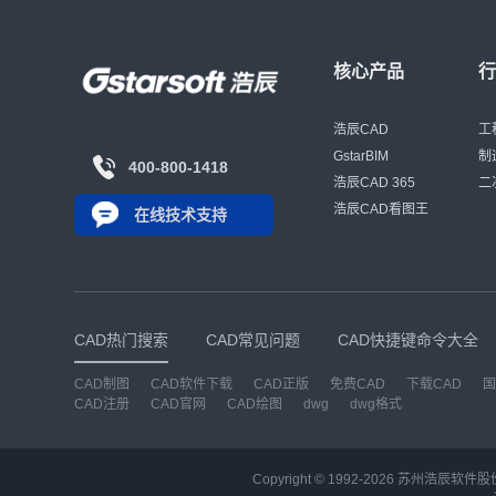
核心产品
浩辰CAD
工
GstarBIM
制
400-800-1418
浩辰CAD 365
二
浩辰CAD看图王
在线技术支持
CAD热门搜索
CAD常见问题
CAD快捷键命令大全
CAD制图
CAD软件下载
CAD正版
免费CAD
下载CAD
国
CAD注册
CAD官网
CAD绘图
dwg
dwg格式
Copyright © 1992-
2026
苏州浩辰软件股