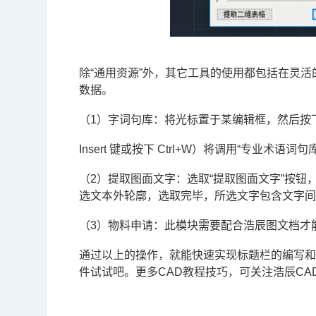
除“通用资源”外，其它工具的使用都包括在灵
数据。
（1）字词句库：将光标置于某编辑框，然后按下 
Insert 键或按下 Ctrl+W）将调用“专业术语词句
（2）提取图面文字：选取“提取图面文字”按钮
选文本外轮廓，选取完毕，所选文字包含文字
（3）物料申请：此模块需要配合浩辰图文档才
通过以上的操作，就能快速实现标题栏的编写
件
试试吧。更多
CAD教程
技巧，可关注浩辰
CA