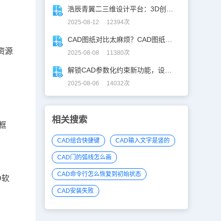
浩辰青翼二三维设计平台：3D创意建模，释放创意生产力！
2025-08-12 12394次
CAD图纸对比太麻烦？CAD图纸比较轻松定位修改，开启高效设计之旅
资源
2025-08-08 11380次
解锁CAD参数化约束新功能，设计快人一步！
2025-08-06 14032次
相关搜索
框
CAD组合快捷键
CAD输入文字是竖的
CAD门的弧线怎么画
CAD命令行怎么恢复到初始状态
D软
CAD安装失败