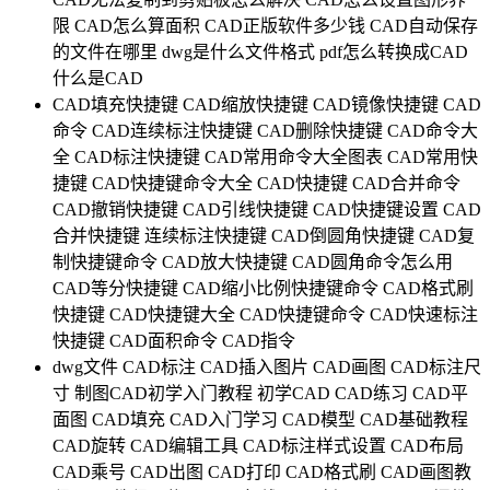
限
CAD怎么算面积
CAD正版软件多少钱
CAD自动保存
的文件在哪里
dwg是什么文件格式
pdf怎么转换成CAD
什么是CAD
CAD填充快捷键
CAD缩放快捷键
CAD镜像快捷键
CAD
命令
CAD连续标注快捷键
CAD删除快捷键
CAD命令大
全
CAD标注快捷键
CAD常用命令大全图表
CAD常用快
捷键
CAD快捷键命令大全
CAD快捷键
CAD合并命令
CAD撤销快捷键
CAD引线快捷键
CAD快捷键设置
CAD
合并快捷键
连续标注快捷键
CAD倒圆角快捷键
CAD复
制快捷键命令
CAD放大快捷键
CAD圆角命令怎么用
CAD等分快捷键
CAD缩小比例快捷键命令
CAD格式刷
快捷键
CAD快捷键大全
CAD快捷键命令
CAD快速标注
快捷键
CAD面积命令
CAD指令
dwg文件
CAD标注
CAD插入图片
CAD画图
CAD标注尺
寸
制图CAD初学入门教程
初学CAD
CAD练习
CAD平
面图
CAD填充
CAD入门学习
CAD模型
CAD基础教程
CAD旋转
CAD编辑工具
CAD标注样式设置
CAD布局
CAD乘号
CAD出图
CAD打印
CAD格式刷
CAD画图教