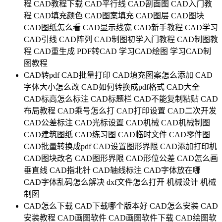
程
CAD教程下载
CAD平行线
CAD剖面图
CAD入门教
程
CAD填充颜色
CAD图案填充
CAD图层
CAD图块
CAD图纸怎么看
CAD显示线宽
CAD新手教程
CAD学习
CAD引线
CAD阵列
CAD制图初学入门教程
CAD制图教
程
CAD重生成
PDF转CAD
学习CAD绘图
学习CAD制
图教程
CAD转pdf
CAD批量打印
CAD填充图案怎么添加
CAD
字体大小怎么改
CAD如何转换成pdf格式
CAD大全
CAD标高怎么标注
CAD标题栏
CAD不能复制粘贴
CAD
布局教程
CAD乘号怎么打
CAD打印设置
CAD二次开发
CAD公差标注
CAD光标设置
CAD机械
CAD机械制图
CAD建筑图纸
CAD练习图
CAD临时文件
CAD零件图
CAD批量转换成pdf
CAD设置图形界限
CAD添加打印机
CAD图块改名
CAD图形界限
CAD形位公差
CAD怎么画
垂直线
CAD指北针
CAD轴线标注
CAD字体放在哪
CAD字体乱码怎么解决
dxf文件怎么打开
机械设计
机械
制图
CAD怎么下载
CAD下载哪个版本好
CAD怎么安装
CAD
安装教程
CAD画图软件
CAD画图软件下载
CAD绘图软