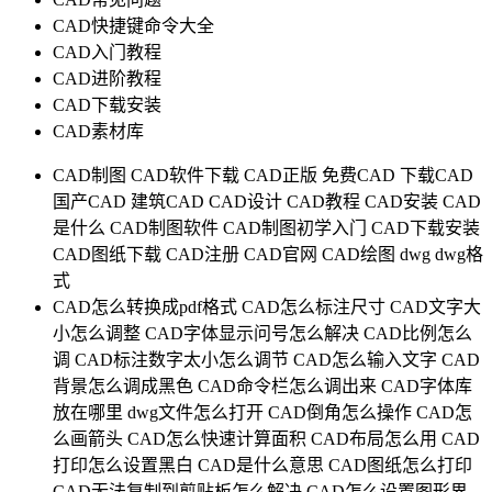
CAD快捷键命令大全
CAD入门教程
CAD进阶教程
CAD下载安装
CAD素材库
CAD制图
CAD软件下载
CAD正版
免费CAD
下载CAD
国产CAD
建筑CAD
CAD设计
CAD教程
CAD安装
CAD
是什么
CAD制图软件
CAD制图初学入门
CAD下载安装
CAD图纸下载
CAD注册
CAD官网
CAD绘图
dwg
dwg格
式
CAD怎么转换成pdf格式
CAD怎么标注尺寸
CAD文字大
小怎么调整
CAD字体显示问号怎么解决
CAD比例怎么
调
CAD标注数字太小怎么调节
CAD怎么输入文字
CAD
背景怎么调成黑色
CAD命令栏怎么调出来
CAD字体库
放在哪里
dwg文件怎么打开
CAD倒角怎么操作
CAD怎
么画箭头
CAD怎么快速计算面积
CAD布局怎么用
CAD
打印怎么设置黑白
CAD是什么意思
CAD图纸怎么打印
CAD无法复制到剪贴板怎么解决
CAD怎么设置图形界