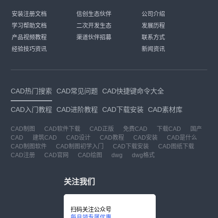
安装注册文档
信创生态伙伴
公司介绍
学习帮助文档
二次开发生态
发展历程
产品视频教程
渠道伙伴招募
联系方式
经验技巧资讯
新闻资讯
CAD热门搜索
CAD常见问题
CAD快捷键命令大全
CAD入门教程
CAD进阶教程
CAD下载安装
CAD素材库
CAD制图
CAD软件下载
CAD正版
免费CAD
下载CAD
国产
CAD
建筑CAD
CAD设计
CAD教程
CAD安装
CAD是什么
CAD制图软件
CAD制图初学入门
CAD下载安装
CAD图纸下载
CAD注册
CAD官网
CAD绘图
dwg
dwg格式
关注我们
扫码关注公众号
每月领专属优惠