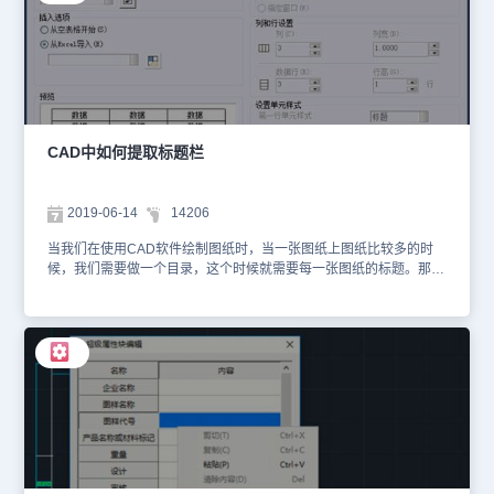
标题栏不显示的解决方法啦，希望给大家学习CAD的时候带来一些帮
定义成功的提示。此时，已经定义好的标题栏图纸出现在标题栏的文
助。
件夹里。步骤三：接下来进行配置文件的设置，依次点击开始——所
有程序——gstarsoft——浩辰CAD机械版——维护工具集，在弹出的
文件夹里双击第一个exe文件。以记事本方式打开文件夹中的
TitleStyles.xml，复制任一行表示标题栏信息的文字，将标题栏名称
全部改后保存文本。重新打开浩辰CAD机械版【图幅设置】，按企业
标准定义好的样式“gstarCAD”已出现在“标题栏”选项中：以上就是在
CAD中如何提取标题栏
浩辰CAD软件中，当我们需要在CAD软件中建立标题栏时，具体的
操作方法，可以参考上述内容。今天就介绍这么多了。安装浩辰CAD
软件试试吧。更多CAD教程技巧，可关注浩辰CAD官网进行查看。
2019-06-14
14206
当我们在使用CAD软件绘制图纸时，当一张图纸上图纸比较多的时
候，我们需要做一个目录，这个时候就需要每一张图纸的标题。那
么，浩辰CAD中如何提取图纸的标题栏呢？今天就为大家简单介绍
下。CAD软件中提取图纸标题栏的过程：1.建立带有标题栏的图框2.
命令行输入：GMTITLEEDIT3.显示“属性高级编辑”对话框，点击“提
取表数据”按键；4.选择工程图中提取表格的指定位置，显示“不规则
表格数据提取”对话框，数据内容显示在“提取字段区域的对角点”中，
点击“确定”；5.对应的内容显示在工程图上。【补充：CAD中插入表
格的方法】CAD广泛应用于建筑，机械，电子等领域。在制作cad图
的时候往往需要在图的旁边制作一个表格明细，快速的方法就是直接
把EXCEL表格直接复制CAD图里面，这样非常的省事。1.首先打开
EXCEL软件，打开软件之后，选中需要的表格，把表格圈起来直接
复制下来，可以用快捷键Ctrl+c直接复制。2.把EXCEL里面的表格复