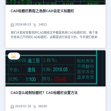
但属性值可以分别是1、2、3等，如下图所示。 浩辰CAD创建属性块
利用属性块我们可以将类似的图形定义成一个图块，通过改变属性来
调整图块的显示。 属性块的创建很简单，只是在创建普通块的基础
CAD标题栏教程之浩辰CAD自定义标题栏
上添加上需要的属性文字。基本操作步骤如下： 1、绘制好图块内包
含的几何图形。 2、创建一个和多个属性文字，菜单：绘图——块
——定义属性，然后会弹出下图所示对话框： 这个对话框最主要参
2019-08-23
14021
数是：标记、提示和默认值。标记就是一个标签，比如说这个属性用
来表示是高度，你可以输入height；提示是插入此图块时出现的提
我们大家经常看到的CAD图纸文件都是具有CAD标题栏的，每个单
示，比如说你可以写：请输入高度；默认就是此属性的默认值。 定
位有自己不同的CAD标题栏，这都是进行自定义的，今天我们就来交
义好这三个参数后，你根据自己的需要确定文字的高度，在图中确定
一下大家自定义CAD标题栏的方法。 下面我们就给大家介绍一下如
属性插入的位置即可。至于其他参数，例如是否可见，是否是固定
何使用浩辰CAD机械软件快速的自定义标题栏。 浩辰机械CAD软件
值，是否用多行文字，是否使用字段等等，这些就看你的需要了，一
自定义标题栏步骤 1、首先绘制好企业所需要的标题栏。可以在里面
般情况下可以不管。 在之前的浩辰CAD教程中我们介绍了CAD标题
定义属性文字，以及添加企业的LOGO等。 2、点开我们浩辰机械-系
栏提取表数据，今天我们又学习了一下用CAD标题栏提取块数据，希
统维护工具-自定义标题栏 根据提示一次输入自定义标题栏的名称-选
望能帮助到大家。
择基点（选取右下角点）-选取对象（框选整个标题栏后确定）这样
自定义标题栏就快速的完成了。 3、下面就可以在图纸设置里面直接
调用我们自定义的标题栏了。 在CAD图纸上我们可以看到，很多企
业都有自己特有的CAD标题栏，以上内容就是我们今天介绍的如何使
用浩辰机械CAD软件来快速自定义标题栏。
CAD怎么绘制标题栏？CAD标题栏设置方法
2019-07-18
58105