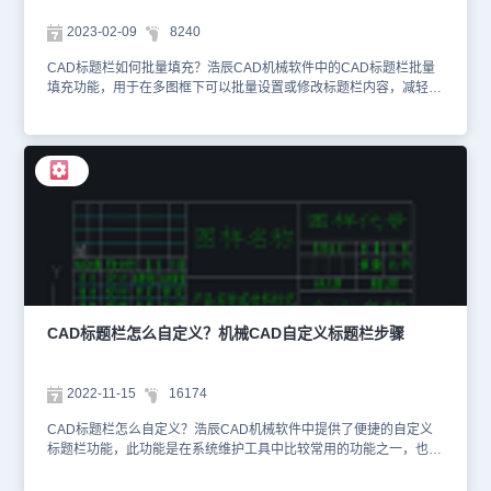
2023-02-09
8240
CAD标题栏如何批量填充？浩辰CAD机械软件中的CAD标题栏批量
填充功能，用于在多图框下可以批量设置或修改标题栏内容，减轻用
户逐个修改标题栏内容时带来的重复工作的负担。本节机械制图教程
就和小编一起来了解浩辰CAD机械软件中CAD标题栏批量填充功能
的具体使用步骤吧！CAD标题栏批量填充步骤： CAD标题栏批量填
充功能可以设置默认屏蔽项，避免对诸如图框比例、重量等不需要修
改的项目进行修改。具体使用步骤如下：1、启动浩辰CAD机械软
件，在菜单栏中点击【浩辰机械】—【图纸】—【标题栏批量填充】
2、执行命令后根据系统提示在图纸中选择标题栏。当选择多个标题
栏后，会弹出【批量修改标题栏】对话框，可以在该对话框内设置所
选标题栏的内容。通常情况下，当所选的标题栏隶属于主图框，则优
先列出主图框所在的标题栏的内容，其他标题栏的内容位于下拉组合
框中，可根据情况进行重新设置内容。如下图所示： 3、当单击【修
改】按钮，完成所选图框的标题栏的内容的修改和设置。4、可对默
CAD标题栏怎么自定义？机械CAD自定义标题栏步骤
认屏蔽项进行定制修改，具体操作为单击主对话框左下角的设置默认
屏蔽项按钮，在弹出的排除项设置对话框中，按行输入排除项，保存
后，下次执行批量填充标题栏时生效。 以上机械制图教程小编给大
2022-11-15
16174
家分享了浩辰CAD机械软件中批量填充CAD标题栏的具体操作步
骤，希望对大家有所帮助哦！
CAD标题栏怎么自定义？浩辰CAD机械软件中提供了便捷的自定义
标题栏功能，此功能是在系统维护工具中比较常用的功能之一，也是
很多客户会经常用到的功能之一。本节机械CAD设计教程就和小编一
起来了解一下浩辰CAD机械软件中如何自定义CAD标题栏吧！CAD