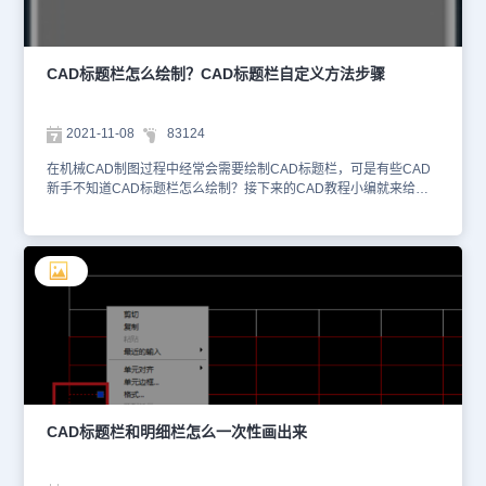
辑】对话框。3. 在【标题栏模板】栏中，填写模板名称，选中【字
段】栏输入字段名称，点击右下角的【重设字段区域】，选择该字段
对应的图纸区域，并显示在对话框右侧的【数据】下面，如果勾选了
【高亮显示】，则图纸上对应的区域会有红框。 4. 点击【确定】
CAD标题栏怎么绘制？CAD标题栏自定义方法步骤
后，【字段】名称和原表格中相同的，会填入识别到的数据。5. 再点
击【确定】后，会自动修改主图框的标题栏。上述机械CAD制图教程
小编给大家分享了浩辰CAD机械软件中快速填充CAD标题栏的详细
2021-11-08
83124
操作步骤，对此感兴趣的设计师小伙伴可以自己操作试试哦！
在机械CAD制图过程中经常会需要绘制CAD标题栏，可是有些CAD
新手不知道CAD标题栏怎么绘制？接下来的CAD教程小编就来给大
家分享一下浩辰CAD机械软件中自定义CAD标题栏的具体操作技
巧。CAD标题栏自定义步骤：在浩辰CAD机械软件中自定义标题
栏，首先要清楚自定义标题栏的规格，然后再绘制表格，定义属性，
选中对象进行标题栏自定义。具体操作步骤如下：1. 绘制表格 在浩
辰CAD机械软件的菜单栏中依次点击【绘图】—【表格】，然后根据
确定好的自定义标题栏规格绘制表格，接着在表格中填写自定义内
容。如下图所示： 2. 定义属性 在浩辰CAD机械软件的菜单栏中依次
点击【绘图】—【块】—【定义属性】。如下图所示： 相同的方法
在相应位置填入日期等其他自定义。如下图所示： 3. 自定义标题栏
在浩辰CAD机械软件的菜单栏中依次点击【浩辰机械】—【系统维护
工具】—【自定义标题栏】输入自定义标题栏名称，按回车键确认。
如下图所示： 在右下角顶点输入基点，选择对象，全选整个表格，
CAD标题栏和明细栏怎么一次性画出来
按回车键确认，即可调出【超级属性块定义】对话框，自定义超级属
性块定义后，点击【确定】按钮。如下图所示： 4.查看新建的自定义
标题栏 在浩辰CAD机械软件的菜单栏中依次点击【浩辰机械】—