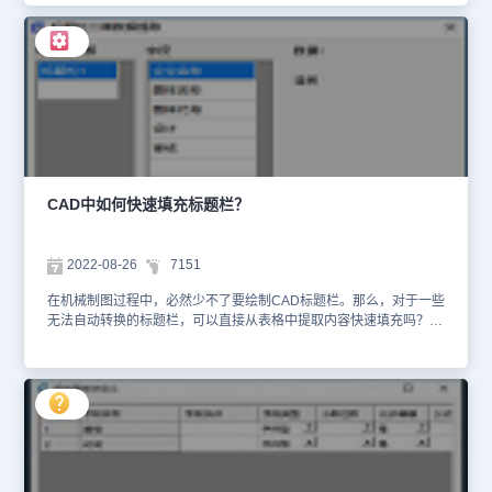
标题栏自定义步骤： 1、首先在浩辰CAD机械软件中做一张表格或者
用软件自带的模板进行修改，这张表格可以是用浩辰CAD机械软件生
成的表格也可以是自己用直线拼接起来的表格，形式随意根据自己喜
好。如下图所示： 2、在菜单栏中依次点击【绘图】—【块】—【定
义属性】，此时会弹出【属性定义】对话框，根据自身实际需求在绘
制的模板中输入一些参数。如下图所示： 3、参数设置完成后，在菜
单栏中依次点击【浩辰机械】—【系统维护工具】—【自定义标题
栏】，根据自身实际需求输入标题栏名称，然后再选择一个基点，一
般选择基点在右下角也就是图纸张数那个位置。如下图所示： 4、全
部选择完后，便会弹出【超级属性块定义】对话框。如下图所示：
CAD中如何快速填充标题栏？
5、点击【确定】按钮，即可弹出【浩辰机械新建图框设置】对话
框，选择【标题栏测试】，点击【确定】按钮即可。如下图所示：
到这里浩辰CAD机械软件中自定义CAD标题栏的操作就结束了，其
2022-08-26
7151
他自定义功能类似，可以参照这个操作来执行。更多相关CAD教程小
编会在后续文字中给大家逐一分享，对此感兴趣的设计师小伙伴一定
在机械制图过程中，必然少不了要绘制CAD标题栏。那么，对于一些
要持续关注浩辰CAD官网教程专区哦！
无法自动转换的标题栏，可以直接从表格中提取内容快速填充吗？当
然可以！这就要用我们的浩辰CAD机械软件，本文小编就来给大家分
享一下快速填充CAD标题栏的具体操作步骤吧！CAD快速填充标题
栏步骤： 1. 首先在浩辰CAD机械软件中打开图纸，然后在菜单栏中
依次点击【浩辰机械】—【图纸】—【标题栏填充】。如下图所示：
2. 在【超级属性块编辑】对话框，点击左下角的【提取二维表格】按
钮，根据提示依次选择：选择表格左下角点、右上角点，完成表格区
域指定，如果识别区域存在表格（哪怕没有数据），则出现【标题栏
二维数据提取】对话框。如果不存在表格，则返回【超级属性块编