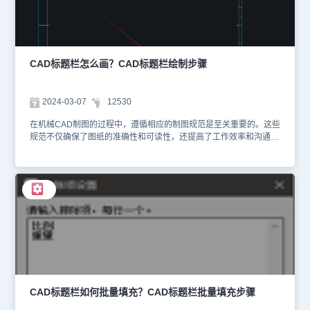
在【选项】对话框中，找到并点击【配置】选项卡。5、重置配置：
在【配置】选项卡下，点击【重置】按钮。系统会询问是否确定要重
置为默认配置，点击【是】进行确认。6、重启CAD：浩辰CAD软件
将自动重启并应用默认配置，重启后，菜单栏和工具栏应该已经恢复
到了初始状态。方法二：通过命令行恢复1、打开命令行：在浩辰
CAD标题栏怎么画？CAD标题栏绘制步骤
CAD界面的底部或侧边找到命令行输入框。2、输入MENUBAR命
令：在命令行输入框中输入MENUBAR命令，然后按回车键。系统会
提示输入一个值来设置菜单栏的显示状态。3、设置菜单栏显示：根
2024-03-07
12530
据提示输入相应的值以恢复菜单栏的显示。通常，输入1表示显示菜
单栏，输入0表示隐藏菜单栏。通过上述两种方法，可以轻松解决
在机械CAD制图的过程中，遵循相应的制图规范是至关重要的。这些
CAD标题栏不见了的问题，让设计工作再次回归正轨。请注意，以上
规范不仅确保了图纸的准确性和可读性，还提高了工作效率和沟通效
方法可能因CAD软件版本和操作系统的不同而有所差异。如果问题仍
果。CAD标题栏，作为机械制图中的不可或缺的部分，同样需要引起
然存在，建议查阅CAD软件的官方文档或联系技术支持以获取更具体
足够的重视。那么，你知道CAD标题栏怎么画吗？下面，小编来给大
的帮助。
家简单地介绍一下CAD标题栏的绘制技巧。CAD标题栏绘制步骤：
1、启动浩辰CAD机械软件后，在菜单栏中点击【浩辰机械】—【图
纸】—【新建图框】。 2、执行命令后，会弹出【浩辰机械新建图框
设置】对话框，在其中勾选【标题栏】。 3、根据自身需求设置其他
图框参数，设置完成后，点击【确定】即可完成图框的插入，在图框
中便可以看到绘制的CAD标题栏了。 以上就是浩辰CAD机械软件中
绘制CAD标题栏的方法步骤，是不是很简单呢？对于热爱设计的朋友
们，浩辰CAD官网的教程专区就如同一个宝藏库，等待着你们去发
掘。在未来的CAD教程中，我们还会带给大家更多精彩纷呈的内容，
敬请期待！
CAD标题栏如何批量填充？CAD标题栏批量填充步骤