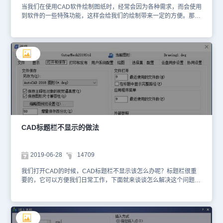
当我们在使用CAD软件绘制图纸时，经常会因为各种需求，而会使用
到软件的一些特殊功能，这样会给我们的绘制带来一定的方便。那在
浩辰CAD软件中如何建立标题栏呢？今天就为大家简单介绍下。
CAD绘制标题栏步骤详解步骤一：自定义企业的标准标题栏之前，要
选择一张完整的图纸。图纸中的信息分为两类，一是固定的不变的文
字，在浩辰CAD机械版中通过直接mtext文字命令实现；二是需要手
动填写的文字，可通过att命令将其定义为属性块来实现。打开需要自
定义的标题栏样式，把需要自动显示的内容（如公司名称）用文字做
好之后，进行属性块的制作。在命令栏输入：att，将弹出的【定义属
性】对话框中的标记和提示都改为：图样名称。文字样式及对齐方式
的设置如下图所示，完成设置后选择“定义并退出”，然后指定到标题
栏中图样名称的位置上。注意在返回绘图环境后，提示“文字基线”时
需点在“图样名称”的框内，点取两点（打开正交模式，使点取直线在
同一水平线上）。这两点的直接长度即是标注内容的有效区域。其中
CAD标题栏不显示的做法
定义属性块的时候，类型一样的可以直接通过复制获得。将所有需要
填写的地方定义好了之后，最终得到的标题栏样式如下：步骤二：打
开浩辰CAD机械版的Ribbon界面，在“管理自定义”中拾取“自定义标
2019-06-28
14709
题栏”按钮，对新建的标题栏进行命名。然后输入基点，选择标题栏
的最右下角点即可。图纸的标题栏通常是附着在图框的右下角的。再
我们打开CAD的时候，CAD标题栏不显示该怎么办呢？标题栏很重
选择实体，框选整个标题栏：此时，弹出属性块定义的对话框，“显
要的，它可以方便我们日常工作，下面就来谈谈怎么解决这个问题
示名称”和“内部名称”自动对应显示。“内部名称”是非常关键的信息，
吧。 我们来看看如何操作吧。我们先打开浩辰CAD，菜单栏中的
它是CAD软件为了便于与各种PDM/ERP进行数据集成和交互而保留
【工具】选择【选项】，选择【打开和保存】的项卡，我们可以看到
的系统关键字。浩辰CAD机械版能自动读取显示名称对应的内部名称
【文件打开】模式中的【在标题中显示完整路径】，并且勾选。应
代码，对于软件自动读取不了的，设计师可以对其进行自定义，如
用，保存，亦可以看到我们的文件出现完整的路径以上就是关于CAD
“物料编号”的内部名称为“WLBH”。修改完毕后点击确定，软件弹出