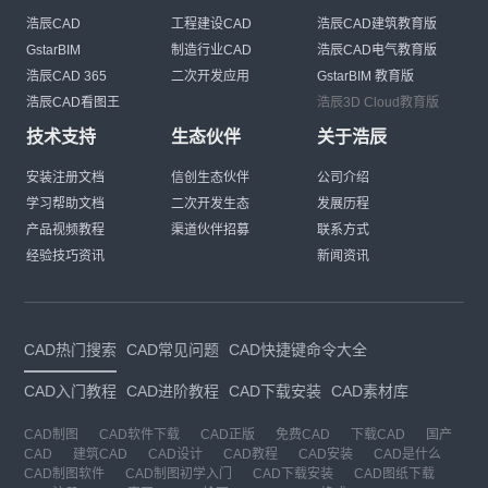
浩辰CAD
工程建设CAD
浩辰CAD建筑教育版
GstarBIM
制造行业CAD
浩辰CAD电气教育版
浩辰CAD 365
二次开发应用
GstarBIM 教育版
浩辰CAD看图王
浩辰3D Cloud教育版
技术支持
生态伙伴
关于浩辰
安装注册文档
信创生态伙伴
公司介绍
学习帮助文档
二次开发生态
发展历程
产品视频教程
渠道伙伴招募
联系方式
经验技巧资讯
新闻资讯
CAD热门搜索
CAD常见问题
CAD快捷键命令大全
CAD入门教程
CAD进阶教程
CAD下载安装
CAD素材库
CAD制图
CAD软件下载
CAD正版
免费CAD
下载CAD
国产
CAD
建筑CAD
CAD设计
CAD教程
CAD安装
CAD是什么
CAD制图软件
CAD制图初学入门
CAD下载安装
CAD图纸下载