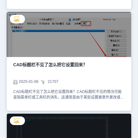
分享CAD标题栏字体大小调整的方法技巧，确保标题栏信息清晰、规
范，并提升团队协作效率。CAD标题栏字体大小调整方法：1、直接
修改标题栏文字单次调整标题栏中特定文字的大小。操作步骤：
（1）选择文字对象在浩辰CAD中打开图纸文件后，选中CAD标题栏
中需要调整的文字。（2）调整字体大小方法1：特性面板选中文字
后，按【Ctrl+1】打开特性面板，在【文字】选项卡中修改【高度】
值。方法2：文字样式管理器调用STYLE命令，在打开的【文字样
式】对话框中，选择当前文字样式，修改【高度】值后点击【应
用】。2、通过标注样式全局调整批量修改标题栏中标注文字的大
小。操作步骤：（1）打开标注样式管理器在浩辰CAD中打开图纸文
件后，调用DIMSTYLE命令，打开【标注样式管理器】对话框。
（2）选择标注样式在弹出的【标注样式管理器】中，选择当前样
CAD标题栏不见了怎么把它设置回来？
式，点击【修改】。（3）修改标注样式在弹出的【修改标注样式管
理器】中，点击切换至【文字】选项卡，修改【文字高度】值。
（4）应用点击【确定】—【置为当前】，所有使用该样式的标注文
2025-01-06
21707
字将更新。在浩辰CAD软件中，通过以上两种方法，便可以调整
CAD标题栏字体大小，兼顾了规范性与灵活性，从而高效完成CAD
CAD标题栏不见了怎么把它设置回来？CAD标题栏不见的情况可能
标题栏定制，提升图纸质量和协作效率。
是指菜单栏或工具栏的消失，这通常是由于某些设置被意外更改或软
件配置出现问题所致。以下，小编给大家分享将其设置回来的几种方
法，一起来看看吧！CAD标题栏不见了将其设置回来的办法：方法
一：通过选项配置重置1、打开浩辰CAD软件：首先，确保浩辰CAD
软件已经打开，并且确认菜单栏和工具栏确实不在界面上显示。2、
右键单击绘图区：将鼠标指针移动到CAD绘图区的任意空白位置，然
后右键单击，弹出快捷菜单。3、打开【选项】对话框：调用命令快
捷键【Options】，即可打开【选项】设置窗口。4、进入配置界面：