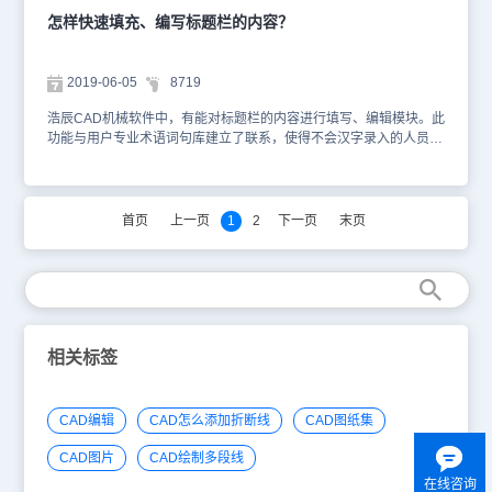
制下来以后，再打开CAD软件并打开需要插入表格的图纸。3.打开图
怎样快速填充、编写标题栏的内容？
纸以后，点击软件窗口最上面的编辑，这时会出现下拉菜单，将鼠标
移动找到选择性粘贴菜单。4.找到选择性粘贴菜单以后，用鼠标点击
菜单进入选择性粘贴窗口，并在最为窗口里面选择CAD圆元然后点击
2019-06-05
8719
确定按钮。5.设置完选择性粘贴以后这是在图纸里面找到合适的位
置，鼠标点击指定位置将在EXCEL里面复制的表格插入的图纸里
浩辰CAD机械软件中，有能对标题栏的内容进行填写、编辑模块。此
面。6.我们选好插入点后，粘贴我们的表格，我们双击就可以在表格
功能与用户专业术语词句库建立了联系，使得不会汉字录入的人员也
内进行输入内容。 另外，我们还有一种插入表格的方式：点击我们
能快速完成标题栏内容的输入。为更有效的利用企业内部的已有资
左侧的【表格】按钮。弹出对我们表格进行具体设置的对话框，根据
源，超级属性块、超级表格、数据浏览窗口、BOM明细表编辑界面
自己的需要进行设置，即可得到一个表格。以上就是在浩辰CAD软件
中都提供了多种获取外部资源数据的手段，如：字词句库、通用资源
中，当我们需要对图纸上的众多图纸做个归类的时候，我们可以使用
等。 除“通用资源”外，其它工具的使用都包括在灵活的右键菜单中。
首页
上一页
1
2
下一页
末页
CAD提取标题栏的功能，很方便。今天就介绍这么多了。安装浩辰
同时，用户也可直接使用相应的快捷方式，调用资源数据。（1）字
CAD软件试试吧。更多CAD教程技巧，可关注浩辰CAD官网进行查
词句库：将光标置于某编辑框，然后按下 Ctrl+鼠标左键（或按下
看。
Insert 键或按下 Ctrl+W）将调用“专业术语词句库”。（2）提取图面
文字：选取“提取图面文字”按钮，命令行提示：“指定文本所在的包罗
区域：”，在本文件内用鼠标框选文本外轮廓，选取完毕，所选文字
包含文字间空格，立即被提取到当前属性内容格中。（3）物料申
请：此模块需要配合浩辰图文档才能使用。通过以上的操作，就能快
相关标签
速实现标题栏的编写和填充，简单高效，大大节约了设计师的工作效
率。安装浩辰CAD软件试试吧。更多CAD教程技巧，可关注浩辰
CAD官网进行查看。
CAD编辑
CAD怎么添加折断线
CAD图纸集
CAD图片
CAD绘制多段线
在线咨询