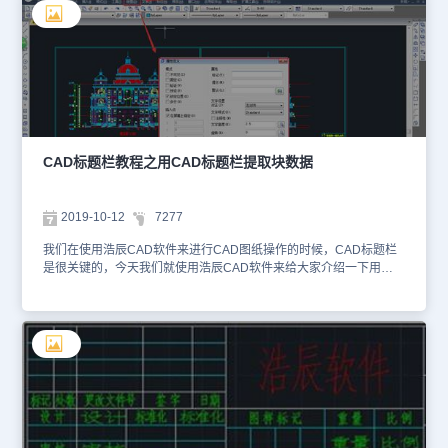
然后按下【enter】键，打开【选项】对话框。 2、切换到【打开和保
存】选项卡中。 3、在【文件打开】组合框中选中【在标题中显示完
整路径（F）】复选框，如图所示。 4、单击【确定】按钮即可。 以
上就是在CAD软件中，我们打开的CAD图纸在软件的CAD标题栏，
我们可以通过相关的设置让其显示出完整的或者局部的CAD图纸的路
径，这样方便我们查看使用。我今天就介绍这么多了。安装浩辰CAD
软件试试吧。更多CAD教程技巧，可关注浩辰CAD官网进行查看。
CAD标题栏教程之用CAD标题栏提取块数据
2019-10-12
7277
我们在使用浩辰CAD软件来进行CAD图纸操作的时候，CAD标题栏
是很关键的，今天我们就使用浩辰CAD软件来给大家介绍一下用
CAD标题栏提取块数据。 浩辰CAD标题栏提取块数据步骤 1.建立带
有标题栏的图框 2.命令行输入：GSMTITLEEDIT 3.显示“属性高级编
辑”对话框，点击“提取块数据”按键； 4.选择工程图中相应的标题栏属
性块，其数据自动填充值标题栏，点击“确定”； 5. 对应的内容显示在
工程图上。 CAD属性块说明 简单的说，属性块就是在图块上附加一
些文字属性（Attribute），这些文字可以非常方便地修改。属性块被
广泛应用在工程设计和机械设计中，在工程设计中会用属性块来设计
轴号、门窗、水暖电设备等，在机械设计中会应用与粗糙度符号定
制、图框标题栏、明细表等。例如建筑图中的轴号就是同一个图块，