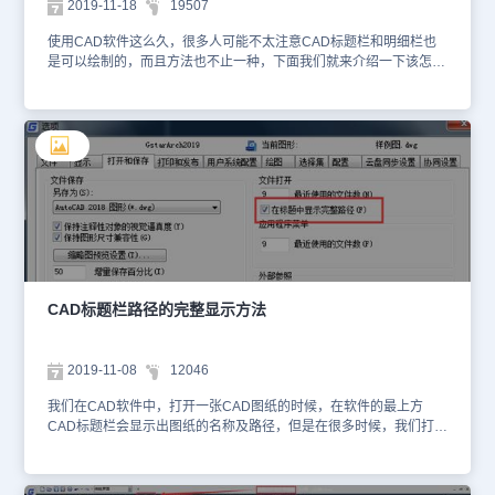
2019-11-18
19507
【图纸（F）】—【新建图框（N）】，或者是在命令行输入：
GMPAPERSET，按回车键确认，选择刚刚自定义的标题栏名称，点
使用CAD软件这么久，很多人可能不太注意CAD标题栏和明细栏也
击【确定】，就可以生成自定义标题栏了。上述CAD教程中小编给大
是可以绘制的，而且方法也不止一种，下面我们就来介绍一下该怎绘
家分享了浩辰CAD机械软件中自定义标题栏的具体操作步骤，各位小
制CAD标题栏和明细栏。 方法一 1.打开格式/表格样式。 2.点击新
伙伴如果不知道CAD标题栏怎么绘制的话可以参考本篇教程来操作，
建。 3.命名，并点击继续。 4.格式选择常规，点击文字样式可以设置
更多相关CAD教程请访问浩辰CAD软件官网查看。
样式。 5.一般选择下图的文字样式，点击应用。 6.对齐选正中。 7.
可以自由选择，边框颜色，及线宽。效果看预览窗口。 8.字高和垂直
是有关系的。单元个高度=字号/四分之三*行+垂直*2。经计算5号字
对应垂直高0.66. 9.设置好后，点击确定。并应用。列标题和标题
（现在为数据设置，列标题和标题在数据旁，）的设置与上面的类
似。可选列标题为上和下。 方法二 1.点击绘图，表格。 2.选择表格
样式和表格行与列和列宽（13），点击确定即可。 3.四点都可改变
表格数据如行高，列宽。任选一点右击选者移动即可。 4.双击单元格
壳输入文字。 5.中间的点可以改变列宽，前面设置的是13，如果目
标列宽为15，输入2回车即可。 6.选择一个单元格，按右键可以加行
CAD标题栏路径的完整显示方法
加列。选择多个单元格（按上档键可多选），按右键可合并。 上面
两种对于CAD标题栏和明细栏的设置大家想必都知道了，都是比较容
易的操作，在实际使用的过程中可以根据需要选择合适的方法。
2019-11-08
12046
我们在CAD软件中，打开一张CAD图纸的时候，在软件的最上方
CAD标题栏会显示出图纸的名称及路径，但是在很多时候，我们打开
图纸，在CAD标题栏显示的CAD图纸路径并不完整，如果想要完整
显示出路径，我们该如何设置？ CAD标题栏路径的完整显示方法：
完全显示标题栏路径的具体操作步骤如下： 1、在命令行中输入“op”,