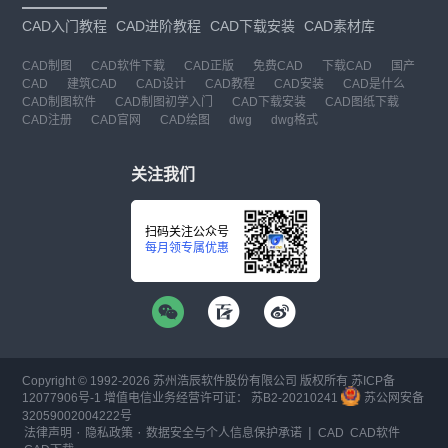
CAD入门教程
CAD进阶教程
CAD下载安装
CAD素材库
CAD制图
CAD软件下载
CAD正版
免费CAD
下载CAD
国产
CAD
建筑CAD
CAD设计
CAD教程
CAD安装
CAD是什么
CAD制图软件
CAD制图初学入门
CAD下载安装
CAD图纸下载
CAD注册
CAD官网
CAD绘图
dwg
dwg格式
关注我们
扫码关注公众号
每月领专属优惠
Copyright © 1992-
2026
苏州浩辰软件股份有限公司 版权所有
苏ICP备
12077906号-1
增值电信业务经营许可证：
苏B2-20210241
苏公网安备
32059002004222号
·
·
|
法律声明
隐私政策
数据安全与个人信息保护承诺
CAD
CAD软件