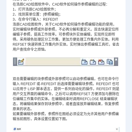
在浩辰CAD绘图软件中，CAD软件如何操作参照编辑的过程：
1、打开浩辰CAD绘图软件；
2、找到菜单位置：[参照编辑]；
3、在命令行输入：REFEDIT
浩辰CAD绘图软件，关于CAD软件如何操作参照编辑功能的使用，
实时编辑块参照或外部参照，不必再分解和重定义。双击快速定位所
编辑子参照，提高工作效率。可参照块外实体编辑，实现所见即所
得。采用褪色处理区分工作集，更加方便处理工作集内外实体。利用
REFSET 快速转换工作集内外实体。实时弹出参照编辑工具栏，省去
用户查找命令之烦恼。
双击需要编辑的块参照或外部参照可以启动参照编辑，也可在命令行
输入 REFEDIT 或-REFEDIT 后选择需要编辑块参照。REFEDIT 也可
以应用于 LISP 脚本语言，提供一系列自动化的操作，REFEDIT 则是
用户交互界面的编辑命令。之后可以调用REFSET 方便添加与删除在
位编辑工作集中的实体。在编辑结束时调用REFCLOSE 结束编辑状
态，将编辑结果保存到块参照中，或者直接放弃编辑结果，恢复参照
原来的状态。
如果要编辑外部参照，参照所在图纸必须设定为允许其他用户参照编
辑当前图形，具体设置位置如下图。