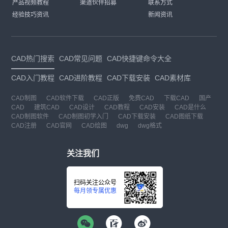
产品视频教程
渠道伙伴招募
联系方式
经验技巧资讯
新闻资讯
CAD热门搜索
CAD常见问题
CAD快捷键命令大全
CAD入门教程
CAD进阶教程
CAD下载安装
CAD素材库
CAD制图
CAD软件下载
CAD正版
免费CAD
下载CAD
国产
CAD
建筑CAD
CAD设计
CAD教程
CAD安装
CAD是什么
CAD制图软件
CAD制图初学入门
CAD下载安装
CAD图纸下载
CAD注册
CAD官网
CAD绘图
dwg
dwg格式
关注我们
扫码关注公众号
每月领专属优惠