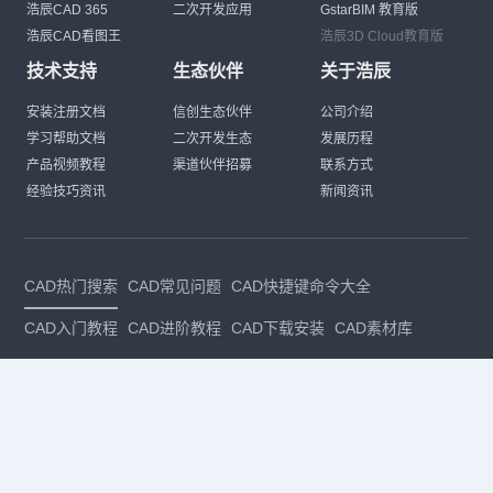
浩辰CAD 365
二次开发应用
GstarBIM 教育版
浩辰CAD看图王
浩辰3D Cloud教育版
技术支持
生态伙伴
关于浩辰
安装注册文档
信创生态伙伴
公司介绍
学习帮助文档
二次开发生态
发展历程
产品视频教程
渠道伙伴招募
联系方式
经验技巧资讯
新闻资讯
CAD热门搜索
CAD常见问题
CAD快捷键命令大全
CAD入门教程
CAD进阶教程
CAD下载安装
CAD素材库
CAD制图
CAD软件下载
CAD正版
免费CAD
下载CAD
国产
CAD
建筑CAD
CAD设计
CAD教程
CAD安装
CAD是什么
CAD制图软件
CAD制图初学入门
CAD下载安装
CAD图纸下载
CAD注册
CAD官网
CAD绘图
dwg
dwg格式
关注我们