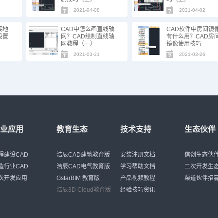
2021-04-08
2021-04-02
接地
CAD中怎么画直线轴
CAD软件中房间镜
设置
网？CAD绘制直线轴
有什么用？CAD房
网教程（一）
镜像使用技巧
2021-03-31
2021-03-26
行业应用
教育生态
技术支持
生态伙伴
程建设CAD
浩辰CAD建筑教育版
安装注册文档
信创生态伙
造行业CAD
浩辰CAD电气教育版
学习帮助文档
二次开发生
次开发应用
GstarBIM 教育版
产品视频教程
渠道伙伴招
浩辰3D Cloud教育版
经验技巧资讯