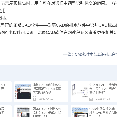
高又表示屋顶标高时，用户可在对话框中调整识别标高的范围。（
识别）
使用。
整理的正版CAD软件——浩辰CAD给排水软件中识别CAD标高
趣的小伙伴可以访问浩辰CAD软件官网教程专区查看更多相关C
下一篇：CAD软件中怎么识别出户
AD
建筑CAD图纸中怎么
怎么在CAD中绘制
长度
搜索房间？CAD搜索
合门窗？CAD组合
房间功能介绍
窗绘制教程
2021-04-15
2021-04-14
线转
怎么在CAD中插入构
CAD中怎么插入角
线变
造柱？CAD构造柱绘
柱？CAD角柱绘制
制技巧（上）
巧（上）