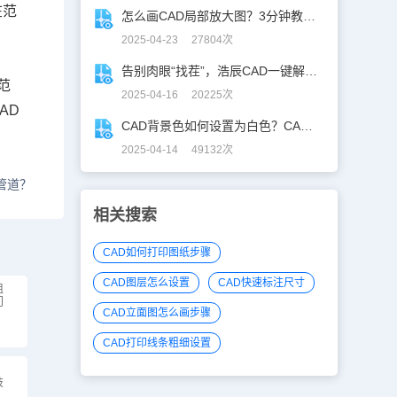
在范
怎么画CAD局部放大图？3分钟教你让细节「说话」！
2025-04-23 27804次
告别肉眼“找茬”，浩辰CAD一键解锁图纸差异！
范
2025-04-16 20225次
AD
CAD背景色如何设置为白色？CAD背景色变白实操指南
2025-04-14 49132次
管道？
相关搜索
CAD如何打印图纸步骤
CAD图层怎么设置
CAD快速标注尺寸
组
门
CAD立面图怎么画步骤
CAD打印线条粗细设置
技