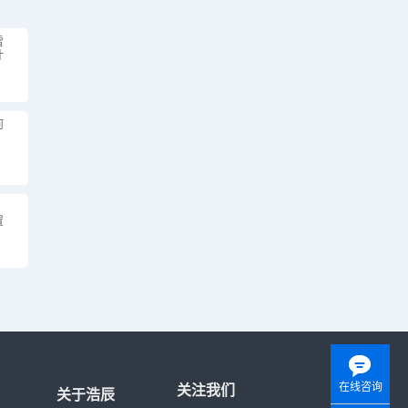
雷
计
何
？
：
置
在线咨询
关注我们
关于浩辰