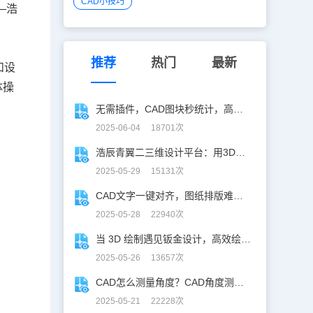
CAD小技巧
—浩
推荐
热门
最新
和设
体操
无需插件，CAD图块秒统计，高效生成BOM表！
2025-06-04 18701次
浩辰青翼二三维设计平台：用3D建模打破设计边界
2025-05-29 15131次
CAD文字一键对齐，图纸排版难题秒解决！
2025-05-28 22940次
当 3D 绘制遇见钣金设计，高效绘制电机框架！
2025-05-26 13657次
CAD怎么测量角度？CAD角度测量“快准稳”
2025-05-21 22228次