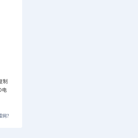
复制
D电
雷网？