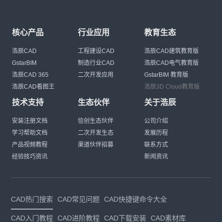
核心产品
行业应用
教育生态
浩辰CAD
工程建设CAD
浩辰CAD建筑教育版
GstarBIM
制造行业CAD
浩辰CAD电气教育版
浩辰CAD 365
二次开发应用
GstarBIM 教育版
浩辰CAD看图王
浩辰3D Cloud教育版
技术支持
生态伙伴
关于浩辰
安装注册文档
信创生态伙伴
公司介绍
学习帮助文档
二次开发生态
发展历程
产品视频教程
渠道伙伴招募
联系方式
经验技巧资讯
新闻资讯
CAD热门搜索
CAD常见问题
CAD快捷键命令大全
CAD入门教程
CAD进阶教程
CAD下载安装
CAD素材库