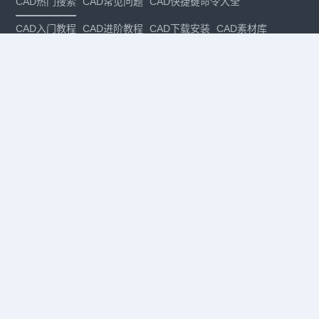
CAD热门搜索
CAD常见问题
CAD快捷键命令大全
CAD入门教程
CAD进阶教程
CAD下载安装
CAD素材库
CAD制图
CAD软件下载
CAD正版
免费CAD
下载CAD
国产
CAD
建筑CAD
CAD设计
CAD教程
CAD安装
CAD是什么
CAD制图软件
CAD制图初学入门
CAD下载安装
CAD图纸下载
CAD注册
CAD官网
CAD绘图
dwg
dwg格式
关注我们
扫码关注公众号
每月领专属优惠
Copyright © 1992-
2026
苏州浩辰软件股份有限公司 版权所有
苏ICP备
12077906号-1
增值电信业务经营许可证：
苏B2-20210241
苏公网安备
32059002004222号
·
·
|
法律声明
隐私政策
数据安全与个人信息保护承诺
CAD
CAD软件