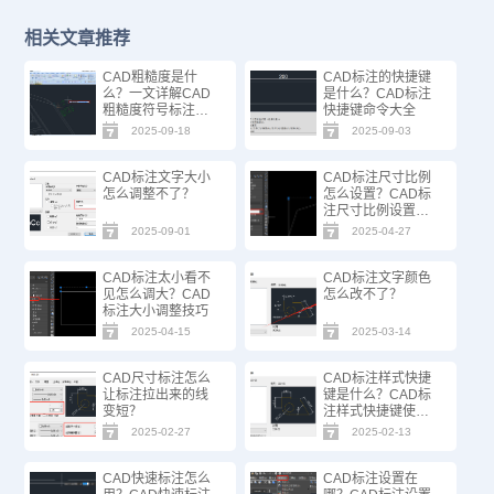
相关文章推荐
CAD粗糙度是什
CAD标注的快捷键
么？一文详解CAD
是什么？CAD标注
粗糙度符号标注技
快捷键命令大全
巧 CAD粗糙度是什
2025-09-18
2025-09-03
么？
CAD标注文字大小
CAD标注尺寸比例
怎么调整不了？
怎么设置？CAD标
注尺寸比例设置方
法
2025-09-01
2025-04-27
CAD标注太小看不
CAD标注文字颜色
见怎么调大？CAD
怎么改不了？
标注大小调整技巧
2025-04-15
2025-03-14
CAD尺寸标注怎么
CAD标注样式快捷
让标注拉出来的线
键是什么？CAD标
变短？
注样式快捷键使用
方法
2025-02-27
2025-02-13
CAD快速标注怎么
CAD标注设置在