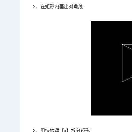
2、在矩形内画出对角线；
3、用快捷键【x】拆分矩形；