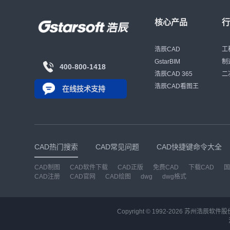
核心产品
浩辰CAD
工
GstarBIM
制
400-800-1418
浩辰CAD 365
二
浩辰CAD看图王
在线技术支持
CAD热门搜索
CAD常见问题
CAD快捷键命令大全
CAD制图
CAD软件下载
CAD正版
免费CAD
下载CAD
国
CAD注册
CAD官网
CAD绘图
dwg
dwg格式
Copyright © 1992-
2026
苏州浩辰软件股