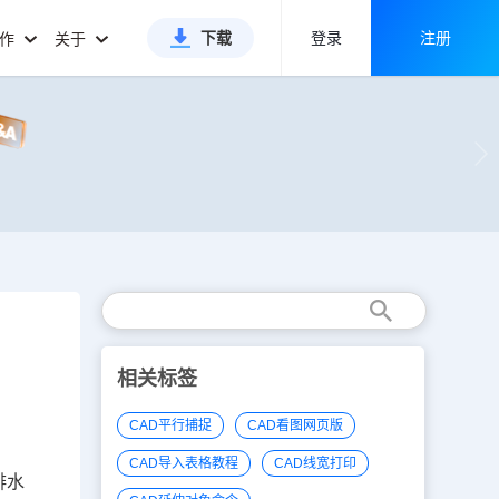
下载
登录
注册
合作
关于
相关标签
CAD平行捕捉
CAD看图网页版
CAD导入表格教程
CAD线宽打印
排水