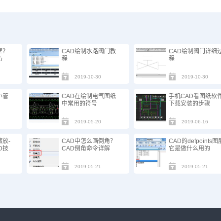
框？
CAD绘制水路阀门教
CAD绘制阀门详细
巧
程
程
2019-10-30
2019-10-30
小管
CAD在绘制电气图纸
手机CAD看图纸软
中常用的符号
下载安装的步骤
2019-05-20
2019-06-16
缩放-
CAD中怎么画倒角？
CAD的defpoints图
D技
CAD倒角命令详解
它是做什么用的
2019-05-21
2019-05-21