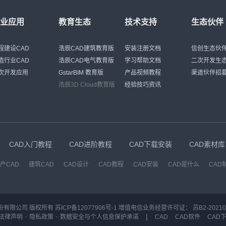
行业应用
教育生态
技术支持
生态伙伴
程建设CAD
浩辰CAD建筑教育版
安装注册文档
信创生态伙
造行业CAD
浩辰CAD电气教育版
学习帮助文档
二次开发生
次开发应用
GstarBIM 教育版
产品视频教程
渠道伙伴招
浩辰3D Cloud教育版
经验技巧资讯
CAD入门教程
CAD进阶教程
CAD下载安装
CAD素材库
产CAD
建筑CAD
CAD设计
CAD教程
CAD安装
CAD是什么
CAD
份有限公司 版权所有
苏ICP备12077906号-1
增值电信业务经营许可证：
苏B2-20210
·
·
|
法律声明
隐私政策
数据安全与个人信息保护承诺
CAD
CAD软件
CAD