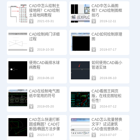
CAD中怎么绘制主
CAD中怎么画图
接地网？CAD绘制
框？CAD绘制图框
主接地网教程
技巧
2021-03-31
2019-12-11
CAD绘制阀门详细
CAD如何绘制原理
过程
图
2019-10-30
2019-07-17
使用CAD画排水球
如何使用CAD画小
阀教程
管道实体
2019-06-10
2019-06-10
CAD在绘制电气图
CAD看图王网页
纸中常用的符号
版，在线览图轻松
任性！
2019-05-20
2024-07-12
CAD怎么快速打断
CAD怎么批量替换
圆或椭圆？CAD打
文字？试试建筑
断圆/椭圆方法步骤
CAD查找替换命
令！
2023-07-17
2023-07-07