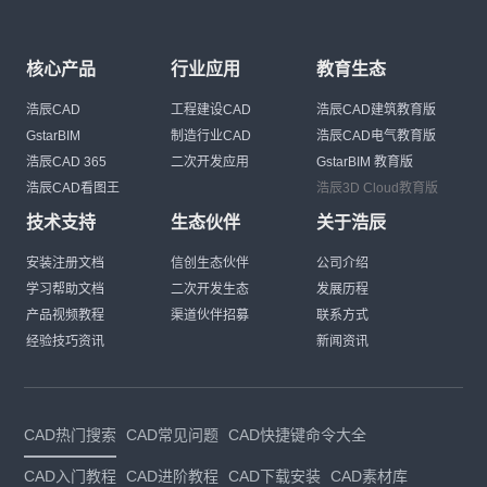
核心产品
行业应用
教育生态
浩辰CAD
工程建设CAD
浩辰CAD建筑教育版
GstarBIM
制造行业CAD
浩辰CAD电气教育版
浩辰CAD 365
二次开发应用
GstarBIM 教育版
浩辰CAD看图王
浩辰3D Cloud教育版
技术支持
生态伙伴
关于浩辰
安装注册文档
信创生态伙伴
公司介绍
学习帮助文档
二次开发生态
发展历程
产品视频教程
渠道伙伴招募
联系方式
经验技巧资讯
新闻资讯
CAD热门搜索
CAD常见问题
CAD快捷键命令大全
CAD入门教程
CAD进阶教程
CAD下载安装
CAD素材库