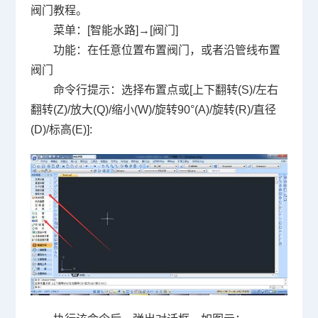
阀门教程。
菜单：
[
智能水路
]
→
[
阀门
]
功能：在任意位置布置阀门，或者沿管线布置
阀门
命令行提示：选择布置点或
[
上下翻转
(S)/
左右
翻转
(Z)/
放大
(Q)/
缩小
(W)/
旋转
90°(A)/
旋转
(R)/
直径
(D)/
标高
(E)]: