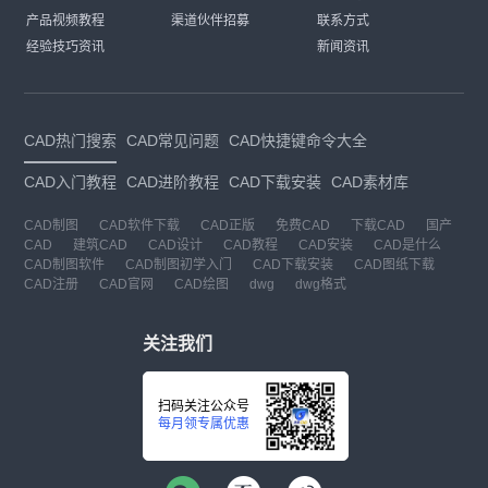
产品视频教程
渠道伙伴招募
联系方式
经验技巧资讯
新闻资讯
CAD热门搜索
CAD常见问题
CAD快捷键命令大全
CAD入门教程
CAD进阶教程
CAD下载安装
CAD素材库
CAD制图
CAD软件下载
CAD正版
免费CAD
下载CAD
国产
CAD
建筑CAD
CAD设计
CAD教程
CAD安装
CAD是什么
CAD制图软件
CAD制图初学入门
CAD下载安装
CAD图纸下载
CAD注册
CAD官网
CAD绘图
dwg
dwg格式
关注我们
扫码关注公众号
每月领专属优惠