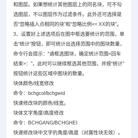
和图层。如果想统计其他图层上的同名块，可不勾
选图层，不以图层作为过滤条件。此外还可选择是
否“忽略插入点相同的块”和“忽略比例
<= XX
的块”。
3
、设置好上述选项后在图中框选要统计的范围，单
击“统计”按钮，即可统计出选择范围中的图块数量，
命令行会提示：“请框选图块，确定统计范围
<
回车
结束
>
：”，此时可以继续框选其他范围，并按“统计”
按钮统计这些区域中图块的数量。
块体颜色
/
线宽修改
命令：
bchgcol/bchgwid
快速修改块的颜色
/
线宽。
块体文字角度
/
高度修改
命令：
BCHGANG/BCHGHEI
快速修改块中文字的角度
/
高度（对属性块无效）。