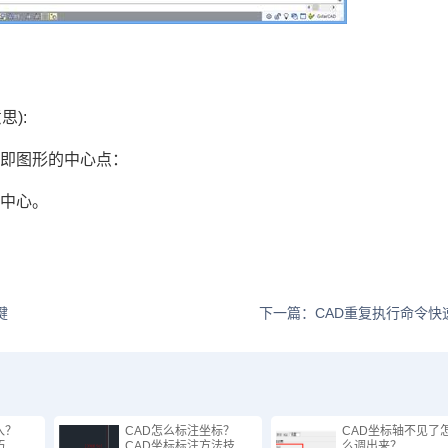
):
，即图形的中心点：
形中心。
。
键
下一篇：CAD重复执行命令快
入？
CAD怎么标注坐标？
CAD坐标轴不见了
巧
CAD坐标标注方法技
么调出来？