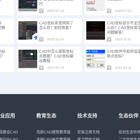
巧
2025-07-22
2025-07-01
标
CAD坐标系变倾斜了
CAD坐标显示不全
切换
怎么办？如何恢复？
么办？CAD坐标常
问题解答！
2023-11-24
2022-11-11
坐标
CAD中怎么提取坐标
CAD软件中如何设
线？
点数据？CAD坐标输
原点坐标？
出教程
2021-07-15
2021-03-11
行业应用
教育生态
技术支持
生态伙伴
程建设CAD
浩辰CAD建筑教育版
安装注册文档
信创生态伙
造行业CAD
浩辰CAD电气教育版
学习帮助文档
二次开发生