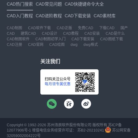
CAD热门搜索
CAD常见问题
CAD快捷键命令大全
CAD入门教程
CAD进阶教程
CAD下载安装
CAD素材库
CAD制图
CAD软件下载
CAD正版
免费CAD
下载CAD
国产
CAD
建筑CAD
CAD设计
CAD教程
CAD安装
CAD是什么
CAD制图软件
CAD制图初学入门
CAD下载安装
CAD图纸下载
CAD注册
CAD官网
CAD绘图
dwg
dwg格式
关注我们
扫码关注公众号
每月领专属优惠
Copyright © 1992-
2026
苏州浩辰软件股份有限公司 版权所有
苏ICP备
12077906号-1
增值电信业务经营许可证：
苏B2-20210241
苏公网安备
32059002004222号