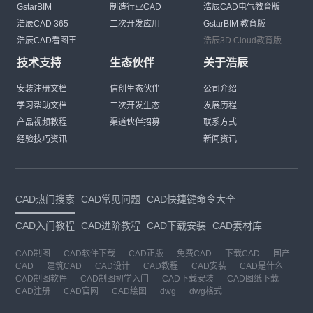
GstarBIM
制造行业CAD
浩辰CAD电气教育版
浩辰CAD 365
二次开发应用
GstarBIM 教育版
浩辰CAD看图王
浩辰3D Cloud教育版
技术支持
生态伙伴
关于浩辰
安装注册文档
信创生态伙伴
公司介绍
学习帮助文档
二次开发生态
发展历程
产品视频教程
渠道伙伴招募
联系方式
经验技巧资讯
新闻资讯
CAD热门搜索
CAD常见问题
CAD快捷键命令大全
CAD入门教程
CAD进阶教程
CAD下载安装
CAD素材库
CAD制图
CAD软件下载
CAD正版
免费CAD
下载CAD
国产
CAD
建筑CAD
CAD设计
CAD教程
CAD安装
CAD是什么
CAD制图软件
CAD制图初学入门
CAD下载安装
CAD图纸下载
CAD注册
CAD官网
CAD绘图
dwg
dwg格式