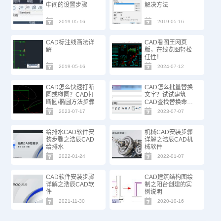
中间的设置步骤
解决方法
2019-05-16
2019-05-16
CAD标注线画法详
CAD看图王网页
解
版，在线览图轻松
任性！
2019-05-16
2024-07-12
CAD怎么快速打断
CAD怎么批量替换
圆或椭圆？CAD打
文字？试试建筑
断圆/椭圆方法步骤
CAD查找替换命
令！
2023-07-17
2023-07-07
给排水CAD软件安
机械CAD安装步骤
装步骤之浩辰CAD
详解之浩辰CAD机
给排水
械软件
2022-01-24
2022-01-07
CAD软件安装步骤
CAD建筑结构图绘
详解之浩辰CAD软
制之阳台创建的实
件
例说明
2021-11-30
2020-10-16