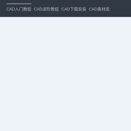
CAD入门教程
CAD进阶教程
CAD下载安装
CAD素材库
CAD制图
CAD软件下载
CAD正版
免费CAD
下载CAD
国产
CAD
建筑CAD
CAD设计
CAD教程
CAD安装
CAD是什么
CAD制图软件
CAD制图初学入门
CAD下载安装
CAD图纸下载
CAD注册
CAD官网
CAD绘图
dwg
dwg格式
关注我们
扫码关注公众号
每月领专属优惠
Copyright © 1992-
2026
苏州浩辰软件股份有限公司 版权所有
苏ICP备
12077906号-1
增值电信业务经营许可证：
苏B2-20210241
苏公网安备
32059002004222号
·
·
|
法律声明
隐私政策
数据安全与个人信息保护承诺
CAD
CAD软件