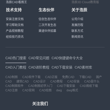
浩辰CAD看图王
浩辰3D Cloud教育版
技术支持
生态伙伴
关于浩辰
安装注册文档
信创生态伙伴
公司介绍
学习帮助文档
二次开发生态
发展历程
产品视频教程
渠道伙伴招募
联系方式
经验技巧资讯
新闻资讯
CAD热门搜索
CAD常见问题
CAD快捷键命令大全
CAD入门教程
CAD进阶教程
CAD下载安装
CAD素材库
CAD制图
CAD软件下载
CAD正版
免费CAD
下载CAD
国产
CAD
建筑CAD
CAD设计
CAD教程
CAD安装
CAD是什么
CAD制图软件
CAD制图初学入门
CAD下载安装
CAD图纸下载
CAD注册
CAD官网
CAD绘图
dwg
dwg格式
关注我们