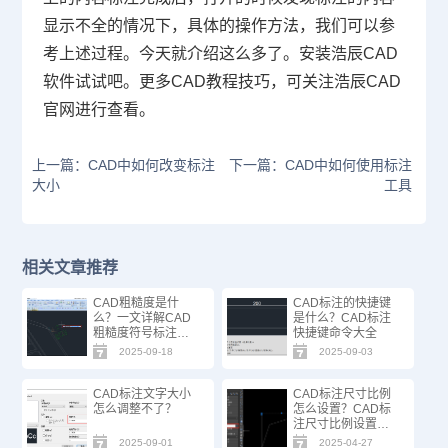
显示不全的情况下，具体的操作方法，我们可以参
考上述过程。今天就介绍这么多了。安装浩辰
CAD
软件试试吧。更多
CAD
教程技巧，可关注浩辰
CAD
官网进行查看。
上一篇：CAD中如何改变标注
下一篇：CAD中如何使用标注
大小
工具
相关文章推荐
CAD粗糙度是什
CAD标注的快捷键
么？一文详解CAD
是什么？CAD标注
粗糙度符号标注技
快捷键命令大全
巧 CAD粗糙度是什
2025-09-18
2025-09-03
么？
CAD标注文字大小
CAD标注尺寸比例
怎么调整不了？
怎么设置？CAD标
注尺寸比例设置方
法
2025-09-01
2025-04-27