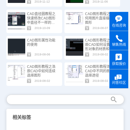
2019-11-12
2019-11-06
CAD直径圆教程之
CAD图形教程之如
快速修改CAD图形
何用图片直接描绘
中直径不一样的圆
图形
在线咨询
的直径等特性
2019-10-09
2019-08-07
CAD图形属性功能
CAD图形教程之浩
的使用
辰CAD如何设置图
销售热线
形对象的材质和聚
y
光灯
2019-08-06
2019-08-02
获取报价
CAD图形教程之浩
CAD图形教程浩辰
辰CAD中如何连续
CAD中不同的图形
选择图形
选择途径
2019-08-02
2019-08-02
问答社区
相关标签