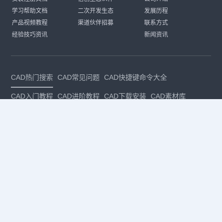
学习帮助文档
二次开发生态
发展历程
产品视频教程
渠道伙伴招募
联系方式
经验技巧资讯
新闻资讯
CAD热门搜索
CAD常见问题
CAD快捷键命令大全
CAD入门教程
CAD进阶教程
CAD下载安装
CAD素材库
CAD制图
CAD软件下载
CAD正版
免费CAD
下载CAD
国产
CAD
建筑CAD
CAD设计
CAD教程
CAD安装
CAD是什么
CAD制图软件
CAD制图初学入门
CAD下载安装
CAD图纸下载
CAD注册
CAD官网
CAD绘图
dwg
dwg格式
关注我们
扫码关注公众号
每月领专属优惠