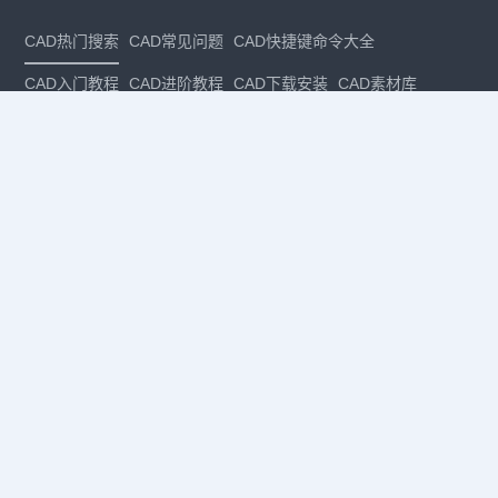
CAD热门搜索
CAD常见问题
CAD快捷键命令大全
CAD入门教程
CAD进阶教程
CAD下载安装
CAD素材库
CAD制图
CAD软件下载
CAD正版
免费CAD
下载CAD
国产
CAD
建筑CAD
CAD设计
CAD教程
CAD安装
CAD是什么
CAD制图软件
CAD制图初学入门
CAD下载安装
CAD图纸下载
CAD注册
CAD官网
CAD绘图
dwg
dwg格式
关注我们
扫码关注公众号
每月领专属优惠
Copyright © 1992-
2026
苏州浩辰软件股份有限公司 版权所有
苏ICP备
12077906号-1
增值电信业务经营许可证：
苏B2-20210241
苏公网安备