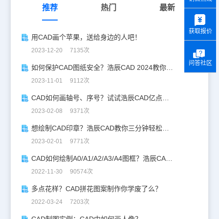
推荐
热门
最新
y
获取报价
用CAD画个苹果，送给身边的人吧！
2023-12-20 7135次
问答社区
如何保护CAD图纸安全？浩辰CAD 2024教你拒做背锅侠
2023-11-01 9112次
CAD如何画轴号、序号？试试浩辰CAD亿点点实用技巧！
2023-02-08 9371次
想绘制CAD印章？浩辰CAD教你三分钟轻松搞定！
2023-02-01 9771次
CAD如何绘制A0/A1/A2/A3/A4图框？浩辰CAD教你定制化！
2022-11-30 90574次
多点花样？CAD拼花图案制作你学废了么？
2022-03-24 7203次