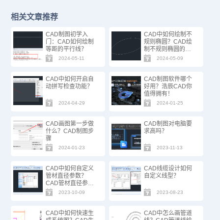
相关文章推荐
CAD制图初学入
CAD中如何绘制不
门：CAD如何绘制
规则椭圆？CAD绘
等距的平行线？
制不规则椭圆的方
法步骤
2024-05-11
2024-05-09
CAD中如何开启自
CAD制图软件哪个
动拼写检查功能？
好用？浩辰CAD你
值得拥有！
2024-04-29
2024-01-25
CAD画图第一步做
CAD制图对电脑要
什么？CAD制图步
求高吗？
骤
2024-01-23
2023-11-13
CAD中如何自定义
CAD线缆设计如何
管材直径参数？
自定义线型？
CAD管材直径参数
自定义步骤
2023-10-09
2023-08-23
CAD中如何快速生
CAD中怎么画管道