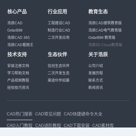
核心产品
行业应用
教育生态
浩辰CAD
工程建设CAD
浩辰CAD建筑教育版
GstarBIM
制造行业CAD
浩辰CAD电气教育版
浩辰CAD 365
二次开发应用
GstarBIM 教育版
浩辰CAD看图王
浩辰3D Cloud教育版
技术支持
生态伙伴
关于浩辰
安装注册文档
信创生态伙伴
公司介绍
学习帮助文档
二次开发生态
发展历程
产品视频教程
渠道伙伴招募
联系方式
经验技巧资讯
新闻资讯
CAD热门搜索
CAD常见问题
CAD快捷键命令大全
CAD入门教程
CAD进阶教程
CAD下载安装
CAD素材库