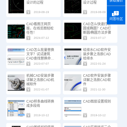
获取报价
设计的过程
设计过程
2019-08-19
2019-08-09
问答社区
CAD看图王网页
CAD怎么快速打断
版，在线览图轻松
圆或椭圆？CAD打
任性！
断圆/椭圆方法步骤
2024-07-12
2023-07-17
CAD怎么批量替换
给排水CAD软件安
文字？试试建筑
装步骤之浩辰CAD
CAD查找替换命
给排水
令！
2023-07-07
2022-01-24
机械CAD安装步骤
CAD软件安装步骤
详解之浩辰CAD机
详解之浩辰CAD软
械软件
件
2022-01-07
2021-11-30
CAD样条曲线转换
CAD图层设置规则
成多段线
2019-10-12
2019-10-12