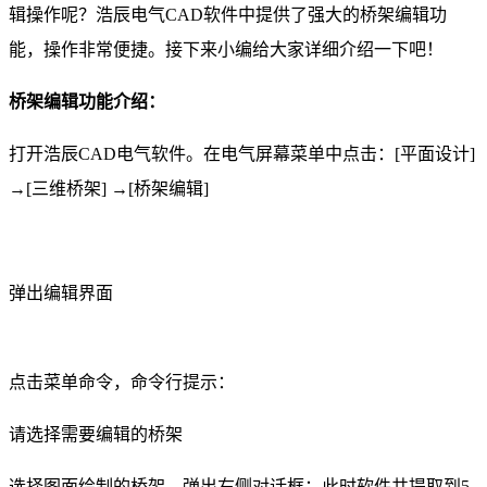
辑操作呢？浩辰电气
CAD软件
中提供了强大的桥架编辑功
能，
操作非常便捷。接下来小编给大家详细介绍一下吧！
桥架编辑功能介绍：
打开浩辰
CAD
电气软件。在电气屏幕菜单中点击：
[
平面设计
]
→
[
三维桥架
]
→
[
桥架编辑
]
弹出编辑界面
点击菜单命令，命令行提示：
请选择需要编辑的桥架
选择图面绘制的桥架，弹出右侧对话框：此时软件共提取到
5