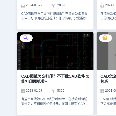
CAD看图王中打印图纸文件并不复杂，只要按照
法修改。所以
2024-01-22
28890
2024-0
上述步骤操作并注意相关事项，:就可以轻松完成
图形，只能
CAD打印图纸文件的任务。
操作。综上
CAD看图软件中如何打印图纸？在浩辰CAD看图
在浩辰CA
种多样。因
王中，打印图纸的过程其实非常简单。只需要按照
出的图纸尺
要从多个角
以下CAD图纸打印步骤操作，即可轻松地将图纸
【当前视图
够顺利输出
打印出来。CAD图纸打印步骤： 步骤1：启动【浩
时，图纸仅
辰CAD看图王】电脑版软件，打开需要打印的图
示）。接下
纸文件后，点击【文件】菜单栏的【打印】按钮，
看图王电脑
或直接调用CAD打印命令快捷键【Ctrl+P】。如下
CAD打印
图所示： 步骤2：执行命令后，即可调出【打印】
CAD看图
对话框，打印对话框分为打印机尺寸、颜色、方向
后，调用C
等等，按照您的需要直接设置后点击打印即可。如
【打印】对
下图所示： 总的来说，浩辰CAD看图王中CAD图
口。如下图
纸打印的过程并不复杂，只需要按照上述步骤操
面，根据自
作，便可以轻松完成CAD图纸打印工作。对此感
动鼠标滚轮
兴趣的设计师朋友们可以关注浩辰CAD官网教程
十字光标会
CAD图纸怎么打印？不下载CAD软件也
CAD怎
专区，小编会在未来的CAD教程文章中，继续为
示：指定对
能打印图纸啦~
技巧
你们呈现更多精彩、实用的内容。
【横向】。
下：在浩辰
2023-01-17
5350
2021-0
图纸打印后
来解决。对
有些不常接触CAD图纸的小伙伴，在接收到图纸
CAD图纸
过浩辰CA
文件后，不知道该如何打开。在网上搜索“CAD图
下会需要将
程文章中，
纸怎么打印”时，教程都是要先下载安装CAD软
放打印会看
容！
件，非常麻烦。其实并不是一定要下载安装CAD
下面和小编