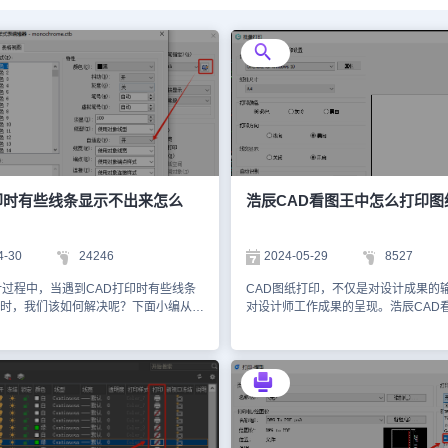
印时有些线条显示不出来怎么
浩辰CAD看图王中怎么打印图
4-30
24246
2024-05-29
8527
计过程中，当遇到CAD打印时有些线条
CAD图纸打印，不仅是对设计成果的
时，我们该如何解决呢？下面小编从多
对设计师工作成果的呈现。浩辰CAD
家详细分析CAD打印时候有些线条显
一款功能强大的CAD图纸浏览和编辑
原因以及对应的解决办法。CAD打印
印功能自然也是备受用户关注的重要
不显示的解决办法：1、图层被关闭或
么，你知道浩辰CAD看图王中怎么打
线条所在的CAD图层被关闭或冻结
接下来，小编给大家分享浩辰CAD看
图层上的所有线条在CAD打印时都不
中打印图纸的方法步骤，一起来看看
决办法：在浩辰CAD中打开图纸文件
CAD看图王打印图纸步骤：1、首先
A命令打开【图层特性管理器】，确保
CAD看图王】电脑版软件，并打开需