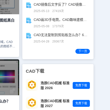
【打印】按
CAD镜像后文字反了？CAD镜像文字不翻，一键搞定！
捷键
调出【打印】
2025-05-13 27419次
印图纸尺寸、
点击【打印】
CAD画3D手电筒，CAD趣味建模、秒出图！
D图纸黑白
脑版中的
2025-05-08 17379次
满足用户在
设置和操作，
CAD无法复制到剪贴板怎么办？60秒自救指南！
，为工作和
2025-04-28 29367次
域，CAD
色的图纸不仅
来更加直观和
下一页
中，有时由于
们需要将彩色
黑白打印？
打印的操作
CAD下载
1、在浩辰
用CAD打
打印-模型】
浩辰CAD机械 标准
免费下载
后（例如：
版 2026
找到并点击
中选择
、此时会跳出
浩辰CAD机械 标准
么办？
免费下载
有布局？”，
版 2027
TB文件对