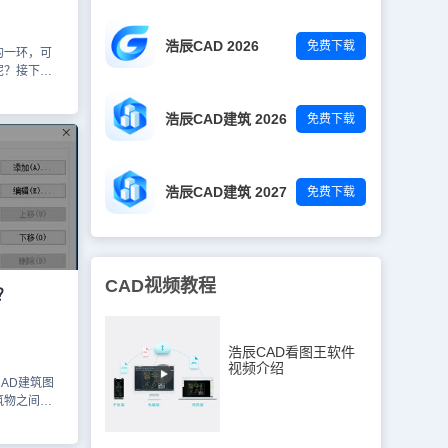
成了真彩色，
机上会被打印
浩辰CAD 2026
免费下载
检查图纸中的
的一环，可
以上几个步
呢？接下
白色了。这
大家分享
打印的实际需
因以及相对
浩辰CAD建筑 2026
免费下载
打印后有些
：线条所在
CAD软件
捷命令：
浩辰CAD建筑 2027
免费下载
特性管理
层，点击将打
二：未正确
，通过快捷
框，在其中
CAD视频教程
合适线宽即
？
层中 CAD软
系统自动生成
或删除。解决
浩辰CAD看图王软件
因四：线条颜
视频介绍
小心将线条
AD建筑图
的。解决办
筑物之间大
作步骤：通过
纸比例设置
找到线条所
D打印图纸