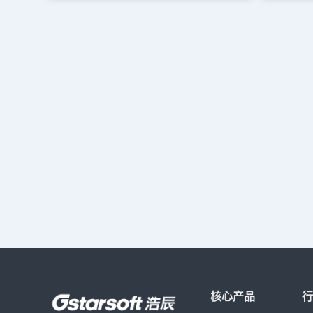
软件才能打印接收到的图纸文件，下面小编就来给
CAD图纸
大家分享一下如何在不下载CAD软件的情况下将
图纸操作步
CAD图纸打印出来吧！CAD图纸打印步骤： 1、
文件，然后
打开浏览器搜索“浩辰CAD看图王网页版”，并打开
型】对话框
官网；或者是直接输入官网地址：
围】为【窗
https://web.gstarcad.com/，进入浩辰CAD看图王
闭【打印-
网页版后，点击【打开文件】按钮。如下图所示：
需要局部打
2、根据自身需求设置图纸文件【公有】/【私有】
后，会自动
（需登录后才可设置私有文件），设置完成后，勾
印范围】中
选【浩辰CAD看图王打开图纸使用协议】，点击
看刚刚指定
【选择本地文件】按钮。如下图所示： 3、在弹出
好其他CA
对话框中选择需要打印的CAD图纸，即可查看图
成打印。打
纸文件，点击页面左侧工具栏中的【保存】—【打
小编给大家
印】。如下图所示： 4、此时会弹出【打印】对话
图纸的具体
框，在其中根据自身实际需求设置好CAD打印参
CAD绘图
数后，点击【确定】即可将进行CAD图纸打印。
话可以参考
如下图所示： 本文小编给大家分享了如何在不下
程请访问浩
载CAD软件的情况下将CAD图纸打印出来的方法
技巧，你学会了吗？对此感兴趣的设计师小伙伴赶
紧用浩辰CAD看图王网页版试试吧！
核心产品