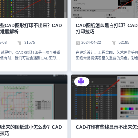
图层处于打开和解冻状态。2、图层被
纸文件，然后点击【文件】菜单栏的
打印即使CAD图层是打开和未冻结
钮，或者是直接调用CAD打印命令快
该图层的【打印】属性被设置为
【Ctrl+P】。2、执行命令后，即可
么该图层上的线条也不会被打印出来。
对话框，在其中根据实际需求设置打
在浩辰CAD中打开图纸文件后，调用
颜色、方向等等，设置完成后，直接
些CAD图形打印不出来？CAD
CAD图纸怎么黑白打印？CA
开【图层特性管理器】，找到对应的图
按钮即可。总之，浩辰CAD看图王电
难题解析
打印技巧
打印状态。如果关闭了，则需要将其开
CAD打印功能十分便捷和灵活，能够
型比例设置不当某些CAD线型（如虚
各种情况下的打印需求。通过简单的
5-08
31575
2024-04-22
52185
等）的显示效果取决于线型比例。如果
用户即可轻松地将CAD图纸打印出来
比例设置过大或过小，可能会出现线条
学习提供便利。
计过程中，CAD图纸打印是一项至关重
在建筑设计、工程绘图、艺术创作等领
示正常，但在CAD打印时不正常，甚
但有时，我们可能会遇到CAD图形无
图纸常常扮演着至关重要的角色。彩
解决办法：在浩辰CAD中打开图纸文
的困扰，这究竟是何原因所致呢？为了
能够展现设计的细节，还能为观者带
LTSCALE命令，然后输入一个合适的
题，本文小编将以浩辰CAD软件为
生动的视觉体验。然而，在实际应用
般来说，可以从1开始尝试，根据CAD
分享CAD图纸打印后图形不显示的可
设备限制、成本考虑或特殊要求，我
行调整。4、CAD打印样式表设置错误
提供针对性的解决方案，让我们一起来
图纸打印为黑白单色。CAD图纸怎么
样式表如果设置错误，可能会导致某些
些CAD图形打印不出来的原因：1、图
下面，小编给大家分享CAD图纸黑白
被设置为不可打印或线宽过细而无法显
层被设置了不可打印解决办法：在浩辰
步骤。CAD图纸黑白打印操作步骤：
法：（1）在浩辰CAD中打开图纸文件
中打开图纸文件后，调用命令快捷键
CAD中打开需要打印的图纸文件后，调
AD打印快捷键【Ctrl+P】，打开【打
【图层特性管理器】对话框，在其中找
印快捷键【Ctrl+P】。2、在打开的【
对话框。（2）在【打印-模型】对话框
图层，点击将打印按钮上的【禁止打
对话框中，设置常规的CAD打印参数
印样式表后的【编辑】按钮打开【打印
。2、图形绘制在Defpoint图层中
打印机、图纸尺寸、打印范围等），
器】，检查线条的颜色和线宽设置。在
nts图层是一个特殊的图层，用于放置各种
【打印样式表】下拉框，从下拉菜单
中如果遇到CAD打印时有些线条不显示
它是由系统自动生成的。Defpoints
【monochrome.ctb】打印样式。3
印出来的图纸过小怎么办？CAD
CAD打印有些线显示不出来怎
可以参考上述方法逐一排查，可以解决
性并不在于它是CAD自动创建的，而
提示：“是否将此打印样式表指定给所
技巧
D打印线条缺失的问题。
层默认被设置为【不可打印】，而且无
选择【是】。注意，CAD打印样式表C