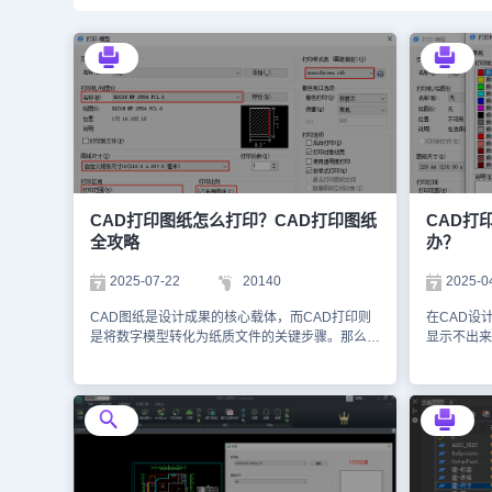
CAD打印图纸怎么打印？CAD打印图纸
CAD打
全攻略
办？
2025-07-22
20140
2025-0
CAD图纸是设计成果的核心载体，而CAD打印则
在CAD设
是将数字模型转化为纸质文件的关键步骤。那么，
显示不出来
CAD打印图纸怎么打印？接下来，给大家分享
个方面给大
CAD打印的详细操作步骤指南。CAD打印图纸的
示不出来的
操作步骤：1、打开打印对话框在浩辰CAD中打开
时部分线条
图纸文件后，调用CAD打印快捷键【Ctrl+P】，打
冻结当图形
开【打印-模型】对话框。2、选择打印机与纸张在
时，那么该
【打印-模型】对话框中，点击【打印机/绘图仪】
会显示。解
下拉框，选择合适的打印设备。3、设置CAD打印
后，调用L