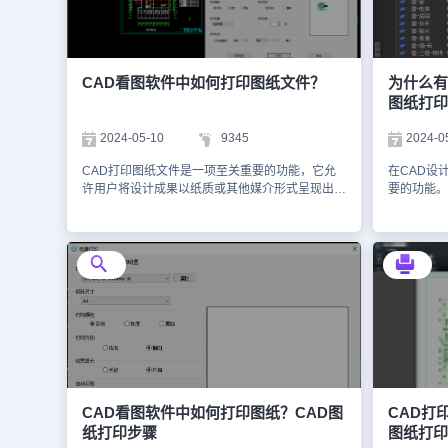
参数（1）图纸尺寸：在【图纸尺寸】下拉菜单
需要打印的
中，选择标准纸张（如 A4、A3）或自定义尺寸。
设置为不可
（2）打印范围：选择【窗口】后，点击【窗口】
的，但如果
按钮，框选需打印的图框区域。（3）打印比例：
【否】，那
勾选【布满图纸】，系统将自动缩放，或者是自定
解决办法：
CAD看图软件中如何打印图纸文件？
为什么有
义比例，确保图纸与实际尺寸一致。（4）打印偏
LA命令打
图纸打印
移：勾选 居中打印 确保图形在纸张居中。（5）
层，查看其
打印样式：在【打印样式表】下拉菜单选择打印样
启。3、线
2024-05-10
9345
2024-0
式表统一线宽与颜色。（6）方向与位置：在【图
线、点划线
形方向】选择【纵向】或【横向】。4、预览与打
CAD线型
CAD打印图纸文件是一项至关重要的功能，它允
在CAD设
印CAD打印参数设置完成后，点击【预览】检查
在屏幕上显
许用户将设计成果以纸质或其他媒介形式呈现出
要的功能。
效果，确认无误后，点击【确定】开始打印或保存
至不显示。
来，方便进行查阅、交流和存档。那么，你知道
法成功打印
文件。在浩辰CAD软件中通过以上几个简单的
件后，调用
CAD看图软件中如何打印图纸文件吗？下面，小
解决这一问
CAD打印步骤，便可以快速完成图纸打印，助力
比例值。一
编将以浩辰CAD看图王为例，给大家分享CAD打
例，给大家
企业提升图纸交付效率与质量。
打印效果进
印图纸文件的操作步骤和注意事项。浩辰CAD看
能原因，并
CAD打印
图王打印图纸步骤： 1、首先，需要打开浩辰CAD
看看吧！有
线条的颜色
看图王，并加载需要打印的图纸文件。2、点击
形所在的图
示。解决办
【文件】菜单栏的【打印】，调出如下图所示的
CAD软件
后，调用C
【打印】对话框，在其中根据自身需求设置打印
LA，打开
印-模型】
机、纸张尺寸、打印范围、打印比例等参数后，点
到图形所在
中，点击打
击【打印】按钮即可。 除了以上基本的CAD打印
印】取消即可
样式表编辑
步骤外，还有一些注意事项需要大家留意。首先，
Defpoi
浩辰CAD
尽量在打印前保存好图纸文件的备份，以防万一。
标注基准点，
CAD看图软件中如何打印图纸？CAD图
CAD打
的问题时，
其次，在打印过程中要保持耐心和细心，避免因为
图层的特殊
纸打印步骤
图纸打印
大多数CA
操作失误而导致打印效果不佳。总的来说，在浩辰
是在于此图