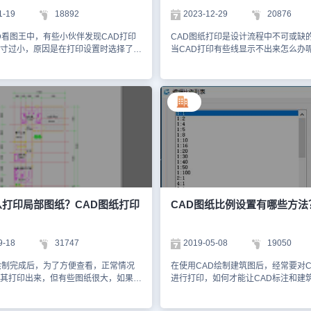
，如果想要打印Defpoints图层中的
真彩色是不起作用的，如果颜色设置
1-19
18892
2023-12-29
20876
将其移动到其他图层再进行CAD打印
那么便会按照原色打印，在黑白打印
所述，CAD图形打印不出来的原因多
成灰色。为了避免这种情况，还需要
D看图王中，有些小伙伴发现CAD打印
CAD图纸打印是设计流程中不可或缺
此，在遇到CAD打印问题时，我们需
颜色设置。在浩辰CAD软件中，通过
寸过小，原因是在打印设置时选择了
当CAD打印有些线显示不出来怎么办
度进行排查和解决，确保CAD图形能
骤，便可以彩色的CAD图纸打印为黑
】作为打印范围。在CAD打印预览
来，小编将以浩辰CAD软件为例，给
。
一功能的实现，不仅满足了工程图纸
占据了画面的很小一部分（如下图所
CAD打印后有些线条显示不出来的原
求，也提升了用户体验和工作效率。
来，小编就来给大家分享在浩辰CAD
应的解决办法，一起来看看吧！CAD
版中打印出来图纸过小的解决办法。
线条显示不出来的解决办法： 原因一
出来图纸过小的解决办法：1、在浩辰
图层设置了不可打印 解决办法：在浩辰
王电脑版中打开需要打印的图纸文件
中打开图纸文件后，在命令行输入快
AD打印快捷键【Ctrl+P】，此时会弹出
LA，按回车键确认；即可调出【图层
话框，在其中将【打印范围】设置为窗
器】对话框，在其中找到线条所在图
所示：2、此时软件会自动跳回图纸界
印按钮上的禁止打印取消即可。 原因
身需要在界面上框选出打印的范围，滚
设置线宽 解决办法：启动浩辰CAD后
，将需要打印的区域放大，同时鼠标的
键LA，调出【图层特性管理器】对话
提示：指定第一个角点，选定后，会提
找到线条所在图层，将其线宽设置为
么打印局部图纸？CAD图纸打印
CAD图纸比例设置有哪些方法
角点，框选完成后再点击打印方向中的
可。 原因三：线条绘制在Defpoint图
此时，CAD打印图纸的预览效果如
件中的Defpoints图层是标注尺寸时
CAD看图王电脑版中，如果遇到CAD
的层，主要用于存放参数，不可打印
9-18
31747
2019-05-08
19050
太小看不清的问题，可以参考上述技巧
办法：将线条移动到其他图层中。原
于对此感兴趣的设计师朋友们，不要错
色设置错误 在CAD绘图过程中如果不
绘制完成后，为了方便查看，正常情况
在使用CAD绘制建筑图后，经常要对C
D官网教程专区，我会在后续的CAD教
颜色设置为白色的话也是打印不出来
其打印出来，但有些图纸很大，如果缩
进行打印，如何才能让CAD标注和建
为大家带来更多实用的技巧和精彩内
法：将线条颜色修改为其他颜色。操
不清楚，CAD怎么打印局部图纸呢？
小完美适配呢？这个时候就需要对图
快捷键LA调出【图层特性管理器】，
一起来了解一下浩辰CAD软件中局部
了，接下来和小编一起来看看吧！ CA