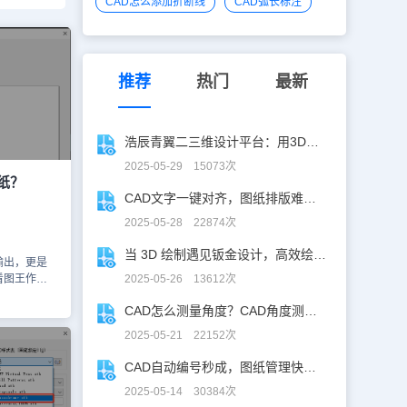
CAD怎么添加折断线
CAD弧长标注
推荐
热门
最新
浩辰青翼二三维设计平台：用3D建模打破设计边界
2025-05-29 15073次
纸？
CAD文字一键对齐，图纸排版难题秒解决！
2025-05-28 22874次
当 3D 绘制遇见钣金设计，高效绘制电机框架！
输出，更是
看图王作为
2025-05-26 13612次
软件，其打
CAD怎么测量角度？CAD角度测量“快准稳”
功能之一。那
印图纸吗？
2025-05-21 22152次
图王电脑版
吧！浩辰
CAD自动编号秒成，图纸管理快人「亿」步！
启动【浩辰
2025-05-14 30384次
要打印的图