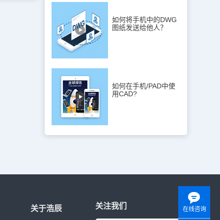
AD打印后
式>比例缩放
，希望对大家
D平台中还是浩
计师小伙伴
如何将手机中的DWG
图纸发送给他人？
专区，轻松
只支持浩辰建
制图纸的话，
D平台绘制
比例的影响，
筑图纸中绘图
例的设置，
如何在手机/PAD中使
只被新创建的
用CAD?
，所有的浩辰
，用来控制对
.5mm的
，那么加粗开
量出：墙线粗
便提一句，我们
1：1，也
长，绘图比
时起作用。关
式将在后文中
与文字的大小
变化，这样做
关注我们
的制图规范。
关于浩辰
在线咨询
为出图比例。